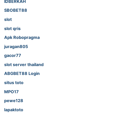
IDBERKAH
SBOBET88
slot
slot qris
Apk Robopragma
juragan805
gacor77
slot server thailand
ABGBET88 Login
situs toto
MPO17
pewe128
lapaktoto