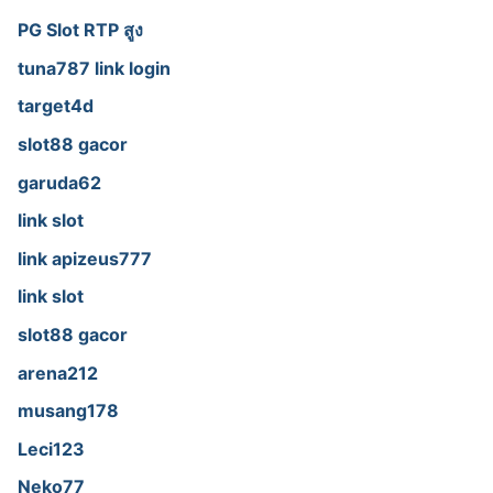
PG Slot RTP สูง
tuna787 link login
target4d
slot88 gacor
garuda62
link slot
link apizeus777
link slot
slot88 gacor
arena212
musang178
Leci123
Neko77