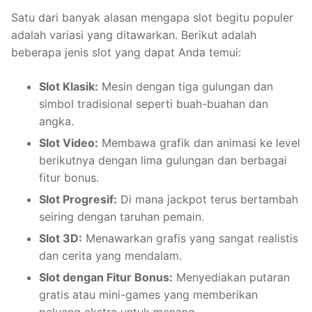
Satu dari banyak alasan mengapa slot begitu populer
adalah variasi yang ditawarkan. Berikut adalah
beberapa jenis slot yang dapat Anda temui:
Slot Klasik:
Mesin dengan tiga gulungan dan
simbol tradisional seperti buah-buahan dan
angka.
Slot Video:
Membawa grafik dan animasi ke level
berikutnya dengan lima gulungan dan berbagai
fitur bonus.
Slot Progresif:
Di mana jackpot terus bertambah
seiring dengan taruhan pemain.
Slot 3D:
Menawarkan grafis yang sangat realistis
dan cerita yang mendalam.
Slot dengan Fitur Bonus:
Menyediakan putaran
gratis atau mini-games yang memberikan
peluang ekstra untuk menang.