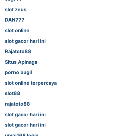
slot zeus
DAN777
slot online
slot gacor hari ini
Rajatoto88
Situs Apinaga
porno bugil
slot online terpercaya
slot88
rajatoto88
slot gacor hari ini
slot gacor hari ini
unyu168 login