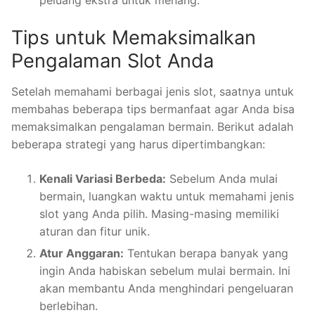
Tips untuk Memaksimalkan
Pengalaman Slot Anda
Setelah memahami berbagai jenis slot, saatnya untuk
membahas beberapa tips bermanfaat agar Anda bisa
memaksimalkan pengalaman bermain. Berikut adalah
beberapa strategi yang harus dipertimbangkan:
Kenali Variasi Berbeda:
Sebelum Anda mulai
bermain, luangkan waktu untuk memahami jenis
slot yang Anda pilih. Masing-masing memiliki
aturan dan fitur unik.
Atur Anggaran:
Tentukan berapa banyak yang
ingin Anda habiskan sebelum mulai bermain. Ini
akan membantu Anda menghindari pengeluaran
berlebihan.