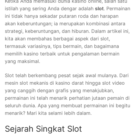
Ketika Anda memasuki dunia kasino online, salah satu
istilah yang sering Anda dengar adalah
slot
. Permainan
ini tidak hanya sekadar putaran roda dan harapan
akan keberuntungan; ia merupakan kombinasi antara
strategi, keberuntungan, dan hiburan. Dalam artikel ini,
kita akan membahas berbagai aspek dari slot,
termasuk variasinya, tips bermain, dan bagaimana
memilih kasino terbaik untuk pengalaman bermain
yang maksimal.
Slot telah berkembang pesat sejak awal mulanya. Dari
mesin slot mekanis di kasino darat hingga slot video
yang canggih dengan grafis yang menakjubkan,
permainan ini telah menarik perhatian jutaan pemain di
seluruh dunia. Apa yang membuat permainan ini begitu
menarik? Mari kita selami lebih dalam.
Sejarah Singkat Slot