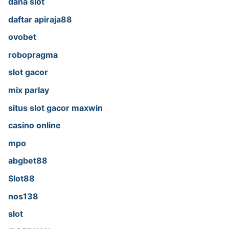
dana slot
daftar apiraja88
ovobet
robopragma
slot gacor
mix parlay
situs slot gacor maxwin
casino online
mpo
abgbet88
Slot88
nos138
slot