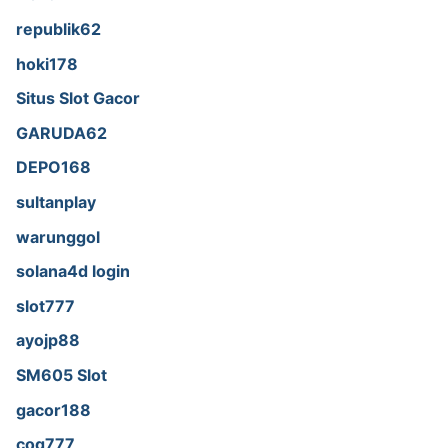
republik62
hoki178
Situs Slot Gacor
GARUDA62
DEPO168
sultanplay
warunggol
solana4d login
slot777
ayojp88
SM605 Slot
gacor188
cog777