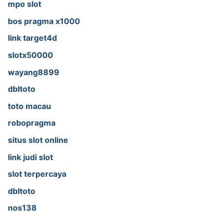
mpo slot
bos pragma x1000
link target4d
slotx50000
wayang8899
dbltoto
toto macau
robopragma
situs slot online
link judi slot
slot terpercaya
dbltoto
nos138