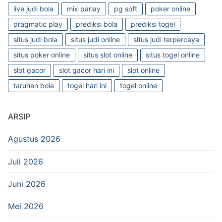
live judi bola
mix parlay
pg soft
poker online
pragmatic play
prediksi bola
prediksi togel
situs judi bola
situs judi online
situs judi terpercaya
situs poker online
situs slot online
situs togel online
slot gacor
slot gacor hari ini
slot online
taruhan bola
togel hari ini
togel online
ARSIP
Agustus 2026
Juli 2026
Juni 2026
Mei 2026