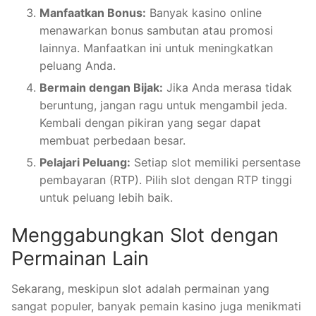
Manfaatkan Bonus:
Banyak kasino online
menawarkan bonus sambutan atau promosi
lainnya. Manfaatkan ini untuk meningkatkan
peluang Anda.
Bermain dengan Bijak:
Jika Anda merasa tidak
beruntung, jangan ragu untuk mengambil jeda.
Kembali dengan pikiran yang segar dapat
membuat perbedaan besar.
Pelajari Peluang:
Setiap slot memiliki persentase
pembayaran (RTP). Pilih slot dengan RTP tinggi
untuk peluang lebih baik.
Menggabungkan Slot dengan
Permainan Lain
Sekarang, meskipun slot adalah permainan yang
sangat populer, banyak pemain kasino juga menikmati