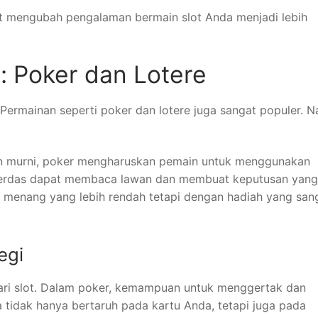
 mengubah pengalaman bermain slot Anda menjadi lebih
n: Poker dan Lotere
. Permainan seperti poker dan lotere juga sangat populer. 
n murni, poker mengharuskan pemain untuk menggunakan
 cerdas dapat membaca lawan dan membuat keputusan yang 
an menang yang lebih rendah tetapi dengan hadiah yang san
egi
ari slot. Dalam poker, kemampuan untuk menggertak dan
tidak hanya bertaruh pada kartu Anda, tetapi juga pada