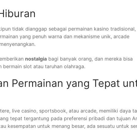
Hiburan
kipun tidak dianggap sebagai permainan kasino tradisional,
permainan yang penuh warna dan mekanisme unik, arcade
 menyenangkan.
memberikan
nostalgia
bagi banyak orang, dan mereka bisa
h bermain slot atau taruhan olahraga.
n Permainan yang Tepat un
otere, live casino, sportsbook, atau arcade, memiliki daya ta
yang tepat tergantung pada preferensi pribadi dan tujuan A
tau kesempatan untuk menang besar, ada sesuatu untuk s