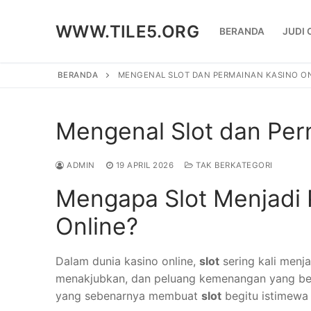
Lompat
ke
WWW.TILE5.ORG
BERANDA
JUDI 
konten
BERANDA
MENGENAL SLOT DAN PERMAINAN KASINO ON
Mengenal Slot dan Per
ADMIN
19 APRIL 2026
TAK BERKATEGORI
Mengapa Slot Menjadi P
Online?
Dalam dunia kasino online,
slot
sering kali menj
menakjubkan, dan peluang kemenangan yang be
yang sebenarnya membuat
slot
begitu istimewa 