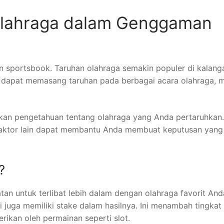
Olahraga dalam Genggaman
kan sportsbook. Taruhan olahraga semakin populer di kalang
dapat memasang taruhan pada berbagai acara olahraga, m
ukan pengetahuan tentang olahraga yang Anda pertaruhkan.
faktor lain dapat membantu Anda membuat keputusan yang 
?
 untuk terlibat lebih dalam dengan olahraga favorit And
 juga memiliki stake dalam hasilnya. Ini menambah tingkat
rikan oleh permainan seperti slot.