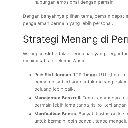
hubungan emosional dengan pemain.
Dengan banyaknya pilihan tema, pemain dapat m
pengalaman bermain yang lebih personal.
Strategi Menang di Per
Walaupun
slot
adalah permainan yang bergantun
meningkatkan peluang Anda:
Pilih Slot dengan RTP Tinggi
: RTP (Return
pemain bisa berharap untuk menang dalam 
peluang lebih baik.
Manajemen Bankroll
: Tentukan anggaran 
bermain lebih lama tanpa risiko kehilangan
Manfaatkan Bonus
: Banyak kasino online
untuk bermain lebih banyak tanpa mengelu