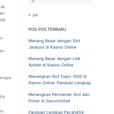
31
yak
kan
« Jul
agi
POS-POS TERBARU
an
Menang Besar dengan Slot
Jackpot di Kasino Online
an.
Menang Besar dengan Link
Apibet di Kasino Online
Menangkan Slot Depo 1000 di
berapa
Kasino Online: Panduan Lengkap
Menangkan Permainan Slot dan
ita
Poker di GacorUnited
us.
Panduan Lengkap Pecah404: