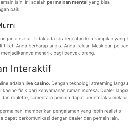
main lain. Ini adalah
permainan mental
yang bisa
gan baik.
Murni
ungan absolut. Tidak ada strategi atau keterampilan yang 
tiket, Anda berharap angka Anda keluar. Meskipun pelua
r, menjadikannya menarik bagi banyak orang.
n Interaktif
nline adalah
live casino
. Dengan teknologi streaming langsu
kasino fisik dari kenyamanan rumah mereka. Dealer lang
 dan roulette, sementara pemain dapat berinteraksi melalui
permainan, memberikan pengalaman yang lebih realistis
nda dapat berkomunikasi dengan dealer dan pemain lain,