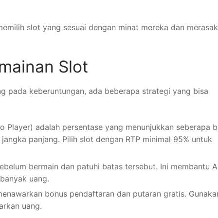
emilih slot yang sesuai dengan minat mereka dan merasa
mainan Slot
g pada keberuntungan, ada beberapa strategi yang bisa
 to Player) adalah persentase yang menunjukkan seberapa 
jangka panjang. Pilih slot dengan RTP minimal 95% untuk
sebelum bermain dan patuhi batas tersebut. Ini membantu 
 banyak uang.
 menawarkan bonus pendaftaran dan putaran gratis. Gunakan
arkan uang.