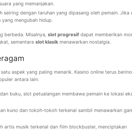
 suara yang memanjakan.
h seiring dengan taruhan yang dipasang oleh pemain. Jika
h yang mengubah hidup.
ng berbeda. Misalnya,
slot progresif
dapat memberikan mo
gkat, sementara
slot klasik
menawarkan nostalgia.
Beragam
 satu aspek yang paling menarik. Kasino online terus berino
uler antara lain:
lm dan buku, slot petualangan membawa pemain ke lokasi eks
aban kuno dan tokoh-tokoh terkenal sambil menawarkan ga
leh artis musik terkenal dan film blockbuster, menciptakan