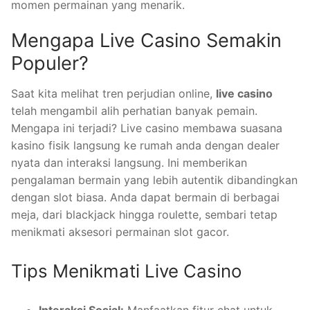
momen permainan yang menarik.
Mengapa Live Casino Semakin
Populer?
Saat kita melihat tren perjudian online,
live casino
telah mengambil alih perhatian banyak pemain.
Mengapa ini terjadi? Live casino membawa suasana
kasino fisik langsung ke rumah anda dengan dealer
nyata dan interaksi langsung. Ini memberikan
pengalaman bermain yang lebih autentik dibandingkan
dengan slot biasa. Anda dapat bermain di berbagai
meja, dari blackjack hingga roulette, sembari tetap
menikmati aksesori permainan slot gacor.
Tips Menikmati Live Casino
Interaksi Sosial:
Manfaatkan fitur chat untuk