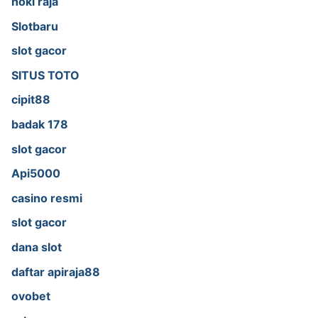
hoki raja
Slotbaru
slot gacor
SITUS TOTO
cipit88
badak 178
slot gacor
Api5000
casino resmi
slot gacor
dana slot
daftar apiraja88
ovobet