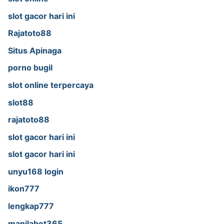
slot gacor hari ini
Rajatoto88
Situs Apinaga
porno bugil
slot online terpercaya
slot88
rajatoto88
slot gacor hari ini
slot gacor hari ini
unyu168 login
ikon777
lengkap777
manilabet365