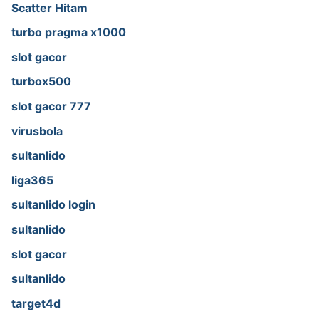
Scatter Hitam
turbo pragma x1000
slot gacor
turbox500
slot gacor 777
virusbola
sultanlido
liga365
sultanlido login
sultanlido
slot gacor
sultanlido
target4d