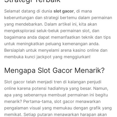
Selamat datang di dunia
slot gacor
, di mana
keberuntungan dan strategi bertemu dalam permainan
yang mendebarkan. Dalam artikel ini, kita akan
mengeksplorasi seluk-beluk permainan slot, dan
bagaimana anda dapat memanfaatkan teknik dan tips
untuk meningkatkan peluang kemenangan anda.
Bersiaplah untuk menyelami arena kasino online dan
membuka kunci jackpot yang menggiurkan!
Mengapa Slot Gacor Menarik?
Slot gacor telah menjadi tren di kalangan penjudi
online karena potensi hadiahnya yang besar. Namun,
apa yang sebenarnya membuat permainan ini begitu
menarik? Pertama-tama, slot gacor menawarkan
pengalaman visual yang memukau dengan grafik yang
memikat. Setiap putaran menawarkan harapan akan