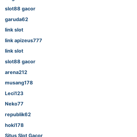
slot88 gacor
garuda62
link slot
link apizeus777
link slot
slot88 gacor
arena212
musang178
Leci123
Neko77
republik62
hoki178
Situs Slot Gacor