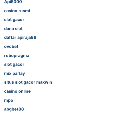
Api5000
casino resmi
slot gacor
dana slot
daftar apiraja88
ovobet
robopragma
slot gacor
mix parlay
situs slot gacor maxwin
casino online
mpo
abgbet88