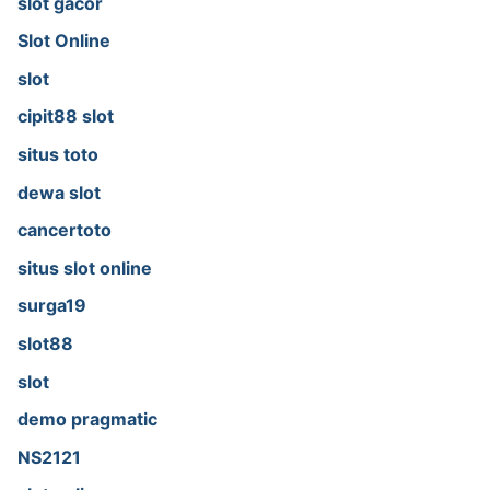
slot gacor
Slot Online
slot
cipit88 slot
situs toto
dewa slot
cancertoto
situs slot online
surga19
slot88
slot
demo pragmatic
NS2121