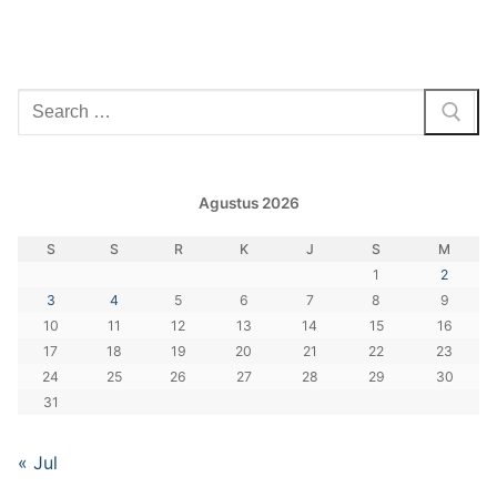
Cari:
Agustus 2026
S
S
R
K
J
S
M
1
2
3
4
5
6
7
8
9
10
11
12
13
14
15
16
17
18
19
20
21
22
23
24
25
26
27
28
29
30
31
« Jul