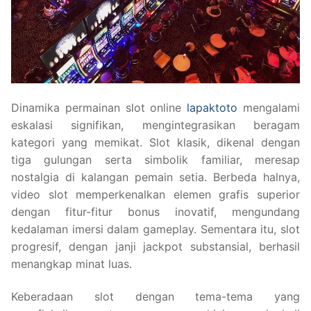
Dinamika permainan slot online
lapaktoto
mengalami
eskalasi signifikan, mengintegrasikan beragam
kategori yang memikat. Slot klasik, dikenal dengan
tiga gulungan serta simbolik familiar, meresap
nostalgia di kalangan pemain setia. Berbeda halnya,
video slot memperkenalkan elemen grafis superior
dengan fitur-fitur bonus inovatif, mengundang
kedalaman imersi dalam gameplay. Sementara itu, slot
progresif, dengan janji jackpot substansial, berhasil
menangkap minat luas.
Keberadaan slot dengan tema-tema yang