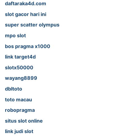
daftaraka4d.com
slot gacor hari ini
super scatter olympus
mpo slot
bos pragma x1000
link target4d
slotx50000
wayang8899
dbltoto
toto macau
robopragma
situs slot online
link judi slot