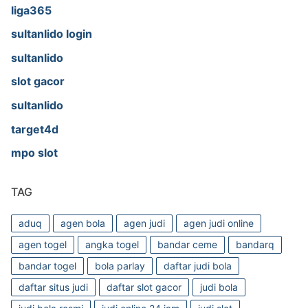
liga365
sultanlido login
sultanlido
slot gacor
sultanlido
target4d
mpo slot
TAG
aduq
agen bola
agen judi
agen judi online
agen togel
angka togel
bandar ceme
bandarq
bandar togel
bola parlay
daftar judi bola
daftar situs judi
daftar slot gacor
judi bola