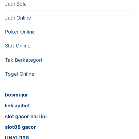
Judi Bola
Judi Online
Poker Online
Slot Online
Tak Berkategori
Togel Online
bosmujur
link apibet
slot gacor hari ini
slot88 gacor
UNYU168