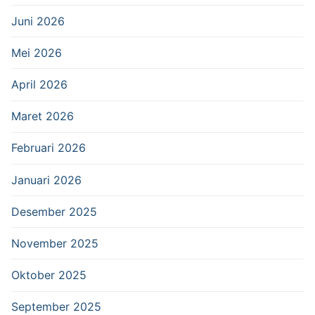
Juni 2026
Mei 2026
April 2026
Maret 2026
Februari 2026
Januari 2026
Desember 2025
November 2025
Oktober 2025
September 2025