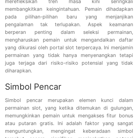
merefleksikan tren masa kini seringkali
membangkitkan keingintahuan. Pemain dihadapkan
pada pilihan-pilihan baru yang menjanjikan
pengalaman tak terlupakan. Aspek keamanan
berperan penting dalam seleksi permainan,
mengharuskan pemain untuk mengandalkan daftar
yang dikurasi oleh portal slot terpercaya. Ini menjamin
permainan yang tidak hanya menyenangkan tetapi
juga terjaga dari risiko-risiko potensial yang tidak
diharapkan.
Simbol Pencar
Simbol pencar merupakan elemen kunci dalam
permainan slot, yang ketika ditemukan di gulungan,
memungkinkan pemain untuk mengakses fitur bonus
atau putaran gratis. Ini adalah faktor yang sangat
menguntungkan, mengingat keberadaan simbol