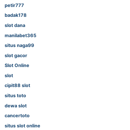
petir777
badak178
slot dana
manilabet365
situs naga99
slot gacor
Slot Online
slot
cipit88 slot
situs toto
dewa slot
cancertoto
situs slot online