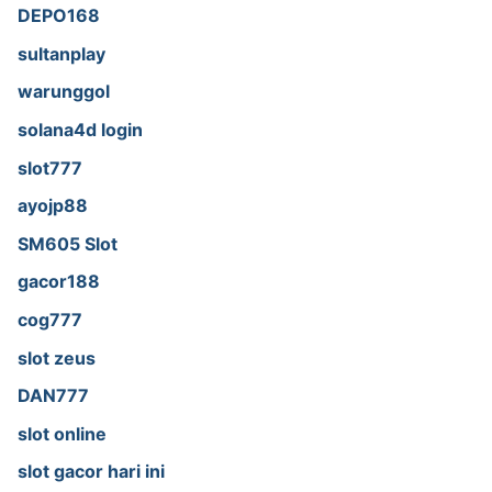
DEPO168
sultanplay
warunggol
solana4d login
slot777
ayojp88
SM605 Slot
gacor188
cog777
slot zeus
DAN777
slot online
slot gacor hari ini