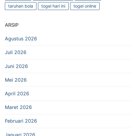
taruhan bola
togel hari ini
togel online
ARSIP
Agustus 2026
Juli 2026
Juni 2026
Mei 2026
April 2026
Maret 2026
Februari 2026
Januari 2026