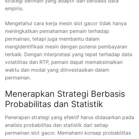
strategi bermain yang adaptif dan berbasis data
empiris.
Mengetahui cara kerja mesin slot gacor tidak hanya
meningkatkan pemahaman pemain terhadap
permainan, tetapi juga membantu dalam
mengidentifikasi mesin dengan potensi pembayaran
terbaik. Dengan interpretasi yang tepat terhadap data
volatilitas dan RTP, pemain dapat memaksimalkan
waktu dan modal yang diinvestasikan dalam
permainan.
Menerapkan Strategi Berbasis
Probabilitas dan Statistik
Penerapan strategi yang efektif harus didasarkan pada
analisis probabilitas dan statistik dari setiap
permainan slot gacor. Memahami konsep probabilitas