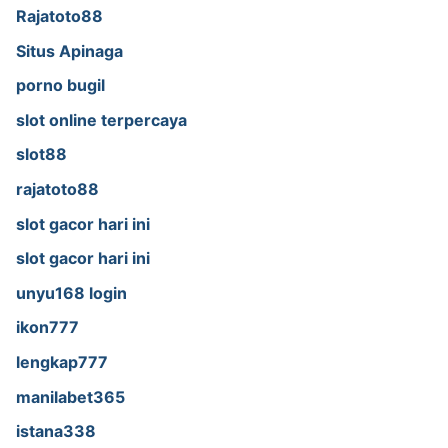
Rajatoto88
Situs Apinaga
porno bugil
slot online terpercaya
slot88
rajatoto88
slot gacor hari ini
slot gacor hari ini
unyu168 login
ikon777
lengkap777
manilabet365
istana338