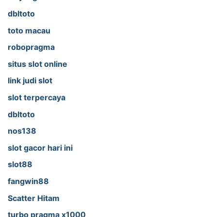
dbltoto
toto macau
robopragma
situs slot online
link judi slot
slot terpercaya
dbltoto
nos138
slot gacor hari ini
slot88
fangwin88
Scatter Hitam
turbo pragma x1000