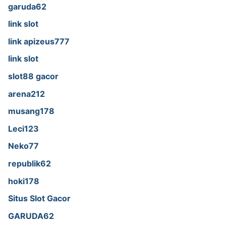
garuda62
link slot
link apizeus777
link slot
slot88 gacor
arena212
musang178
Leci123
Neko77
republik62
hoki178
Situs Slot Gacor
GARUDA62