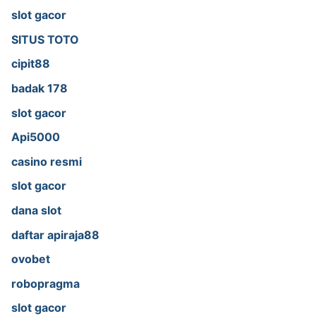
slot gacor
SITUS TOTO
cipit88
badak 178
slot gacor
Api5000
casino resmi
slot gacor
dana slot
daftar apiraja88
ovobet
robopragma
slot gacor