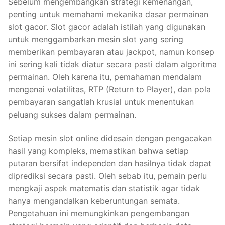
Sebelum mengembangkan strategi kemenangan,
penting untuk memahami mekanika dasar permainan
slot gacor. Slot gacor adalah istilah yang digunakan
untuk menggambarkan mesin slot yang sering
memberikan pembayaran atau jackpot, namun konsep
ini sering kali tidak diatur secara pasti dalam algoritma
permainan. Oleh karena itu, pemahaman mendalam
mengenai volatilitas, RTP (Return to Player), dan pola
pembayaran sangatlah krusial untuk menentukan
peluang sukses dalam permainan.
Setiap mesin slot online didesain dengan pengacakan
hasil yang kompleks, memastikan bahwa setiap
putaran bersifat independen dan hasilnya tidak dapat
diprediksi secara pasti. Oleh sebab itu, pemain perlu
mengkaji aspek matematis dan statistik agar tidak
hanya mengandalkan keberuntungan semata.
Pengetahuan ini memungkinkan pengembangan