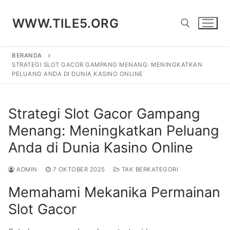
Lompat
ke
WWW.TILE5.ORG
konten
BERANDA
Cari:
STRATEGI SLOT GACOR GAMPANG MENANG: MENINGKATKAN
PELUANG ANDA DI DUNIA KASINO ONLINE
Strategi Slot Gacor Gampang
Menang: Meningkatkan Peluang
Anda di Dunia Kasino Online
ADMIN
7 OKTOBER 2025
TAK BERKATEGORI
Memahami Mekanika Permainan
Slot Gacor