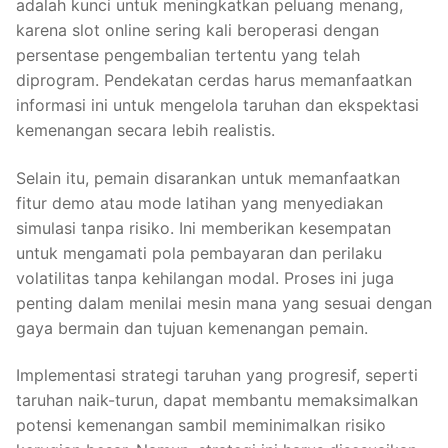
adalah kunci untuk meningkatkan peluang menang,
karena slot online sering kali beroperasi dengan
persentase pengembalian tertentu yang telah
diprogram. Pendekatan cerdas harus memanfaatkan
informasi ini untuk mengelola taruhan dan ekspektasi
kemenangan secara lebih realistis.
Selain itu, pemain disarankan untuk memanfaatkan
fitur demo atau mode latihan yang menyediakan
simulasi tanpa risiko. Ini memberikan kesempatan
untuk mengamati pola pembayaran dan perilaku
volatilitas tanpa kehilangan modal. Proses ini juga
penting dalam menilai mesin mana yang sesuai dengan
gaya bermain dan tujuan kemenangan pemain.
Implementasi strategi taruhan yang progresif, seperti
taruhan naik-turun, dapat membantu memaksimalkan
potensi kemenangan sambil meminimalkan risiko