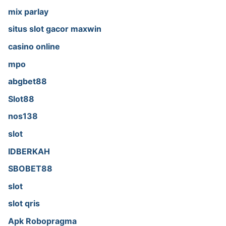
mix parlay
situs slot gacor maxwin
casino online
mpo
abgbet88
Slot88
nos138
slot
IDBERKAH
SBOBET88
slot
slot qris
Apk Robopragma