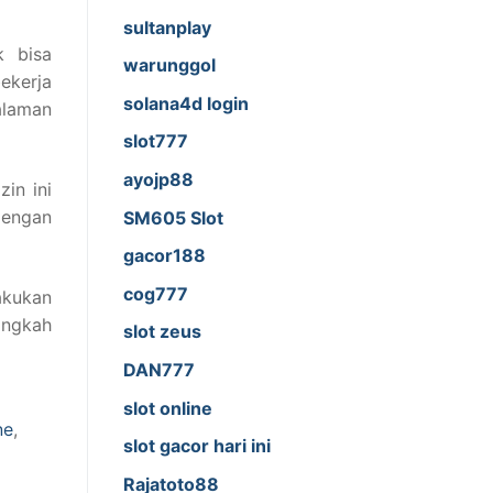
sultanplay
k bisa
warunggol
ekerja
solana4d login
alaman
slot777
ayojp88
zin ini
dengan
SM605 Slot
gacor188
cog777
akukan
angkah
slot zeus
DAN777
slot online
ne
,
slot gacor hari ini
Rajatoto88