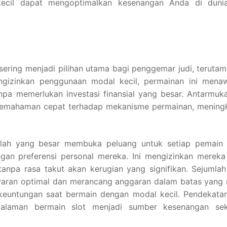
 kecil dapat mengoptimalkan kesenangan Anda di dunia
ering menjadi pilihan utama bagi penggemar judi, terutam
gizinkan penggunaan modal kecil, permainan ini mena
anpa memerlukan investasi finansial yang besar. Antarmuk
i pemahaman cepat terhadap mekanisme permainan, mening
umlah yang besar membuka peluang untuk setiap pemain
an preferensi personal mereka. Ini mengizinkan mereka
tanpa rasa takut akan kerugian yang signifikan. Sejumlah
ayaran optimal dan merancang anggaran dalam batas yang
keuntungan saat bermain dengan modal kecil. Pendekata
galaman bermain slot menjadi sumber kesenangan sek