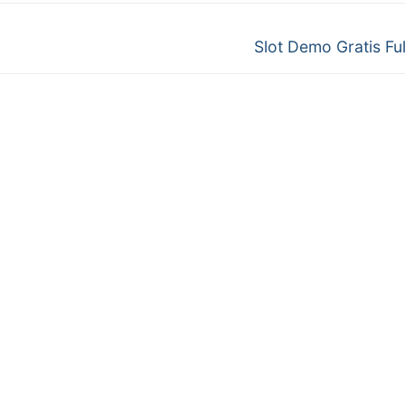
Next
Slot Demo Gratis Full
post: