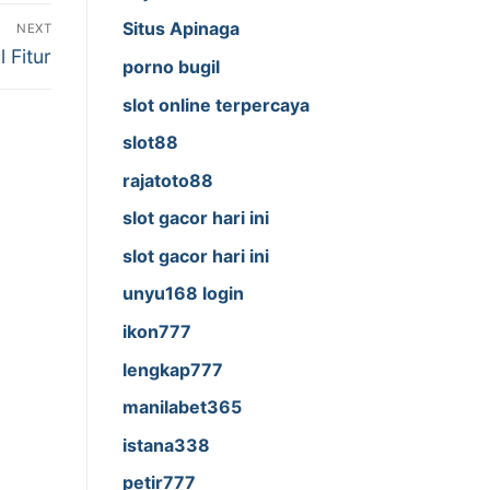
Situs Apinaga
NEXT
 Fitur
porno bugil
slot online terpercaya
slot88
rajatoto88
slot gacor hari ini
slot gacor hari ini
unyu168 login
ikon777
lengkap777
manilabet365
istana338
petir777