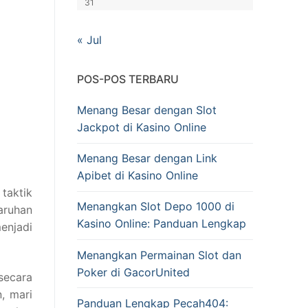
31
« Jul
POS-POS TERBARU
Menang Besar dengan Slot
Jackpot di Kasino Online
Menang Besar dengan Link
Apibet di Kasino Online
taktik
Menangkan Slot Depo 1000 di
aruhan
Kasino Online: Panduan Lengkap
enjadi
Menangkan Permainan Slot dan
Poker di GacorUnited
secara
, mari
Panduan Lengkap Pecah404: