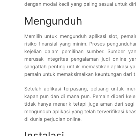
dengan modal kecil yang paling sesuai untuk dir
Mengunduh
Memilih untuk mengunduh aplikasi slot, pema
risiko finansial yang minim. Proses pengunduha
kejelian dalam pemilihan sumber. Sumber yang
merusak integritas pengalaman judi online y
sangatlah penting untuk memastikan aplikasi y
pemain untuk memaksimalkan keuntungan dari ta
Setelah aplikasi terpasang, peluang untuk mer
kapan pun dan di mana pun. Pemain diberi kel
tidak hanya menarik tetapi juga aman dari segi
mengunduh aplikasi yang telah terverifikasi ke
di dunia perjudian online.
Instalasi