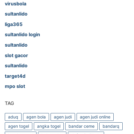
virusbola
sultanlido
liga365
sultanlido login
sultanlido
slot gacor
sultanlido
target4d
mpo slot
TAG
aduq
agen bola
agen judi
agen judi online
agen togel
angka togel
bandar ceme
bandarq