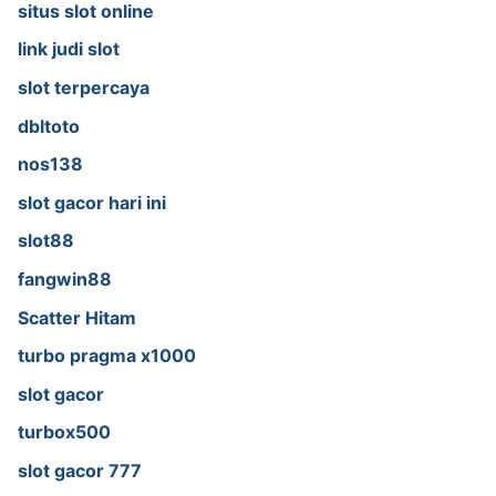
situs slot online
link judi slot
slot terpercaya
dbltoto
nos138
slot gacor hari ini
slot88
fangwin88
Scatter Hitam
turbo pragma x1000
slot gacor
turbox500
slot gacor 777