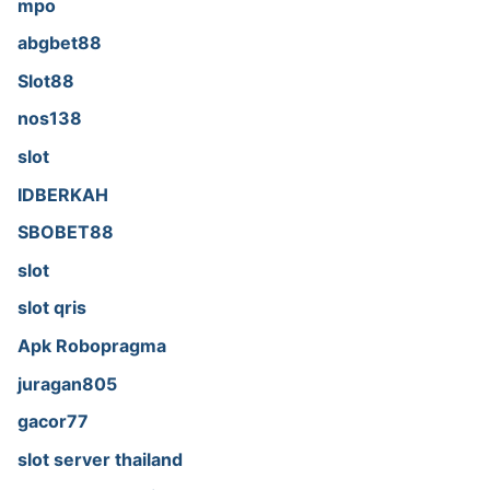
mpo
abgbet88
Slot88
nos138
slot
IDBERKAH
SBOBET88
slot
slot qris
Apk Robopragma
juragan805
gacor77
slot server thailand