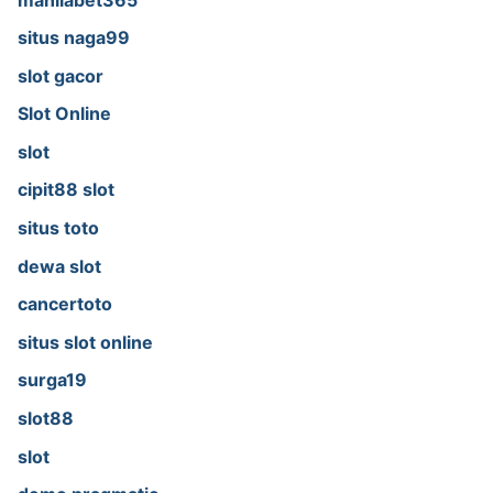
situs naga99
slot gacor
Slot Online
slot
cipit88 slot
situs toto
dewa slot
cancertoto
situs slot online
surga19
slot88
slot