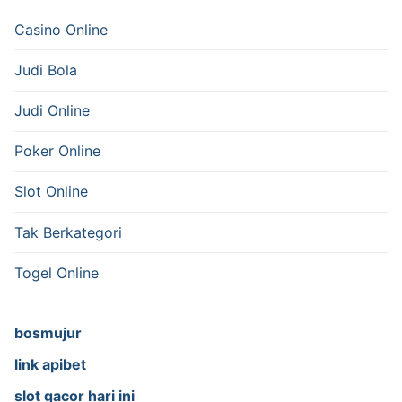
Casino Online
Judi Bola
Judi Online
Poker Online
Slot Online
Tak Berkategori
Togel Online
bosmujur
link apibet
slot gacor hari ini