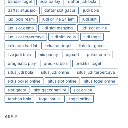
bandar togel
bola parlay
daftar judi bola
daftar situs judi
daftar slot gacor
judi bola
judi bola resmi
judi online 24 jam
judi slot
judi slot demo
judi slot mahjong
judi slot online
judi slot terpercaya
judi slot zeus
judi togel
keluaran hari ini
keluaran togel
link slot gacor
live judi bola
mix parlay
pg soft
poker online
pragmatic play
prediksi bola
prediksi togel
situs judi bola
situs judi online
situs judi terpercaya
situs poker online
situs slot online
situs togel online
slot gacor
slot gacor hari ini
slot online
taruhan bola
togel hari ini
togel online
ARSIP