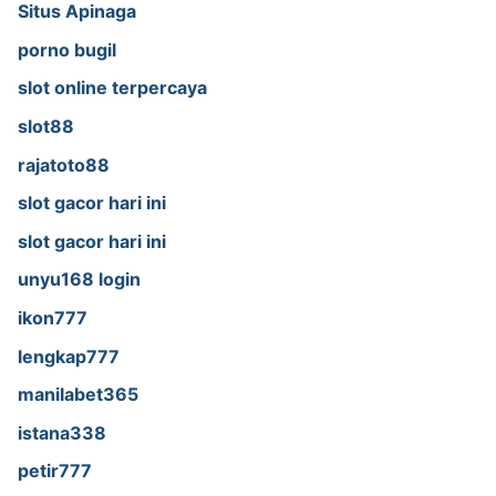
Situs Apinaga
porno bugil
slot online terpercaya
slot88
rajatoto88
slot gacor hari ini
slot gacor hari ini
unyu168 login
ikon777
lengkap777
manilabet365
istana338
petir777