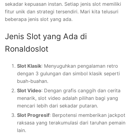
sekadar kepuasan instan. Setiap jenis slot memiliki
fitur unik dan strategi tersendiri. Mari kita telusuri
beberapa jenis slot yang ada.
Jenis Slot yang Ada di
Ronaldoslot
Slot Klasik
: Menyuguhkan pengalaman retro
dengan 3 gulungan dan simbol klasik seperti
buah-buahan.
Slot Video
: Dengan grafis canggih dan cerita
menarik, slot video adalah pilihan bagi yang
mencari lebih dari sekadar putaran.
Slot Progresif
: Berpotensi memberikan jackpot
raksasa yang terakumulasi dari taruhan pemain
lain.