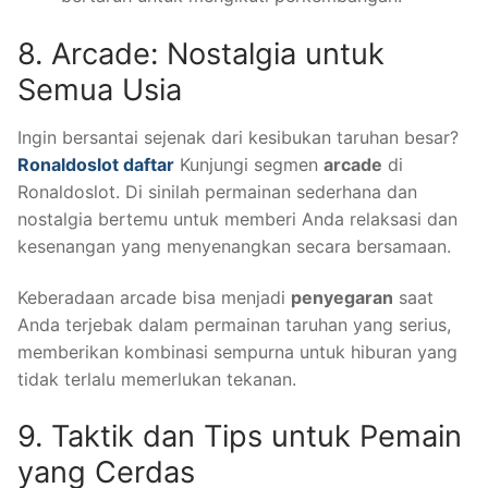
8. Arcade: Nostalgia untuk
Semua Usia
Ingin bersantai sejenak dari kesibukan taruhan besar?
Ronaldoslot daftar
Kunjungi segmen
arcade
di
Ronaldoslot. Di sinilah permainan sederhana dan
nostalgia bertemu untuk memberi Anda relaksasi dan
kesenangan yang menyenangkan secara bersamaan.
Keberadaan arcade bisa menjadi
penyegaran
saat
Anda terjebak dalam permainan taruhan yang serius,
memberikan kombinasi sempurna untuk hiburan yang
tidak terlalu memerlukan tekanan.
9. Taktik dan Tips untuk Pemain
yang Cerdas