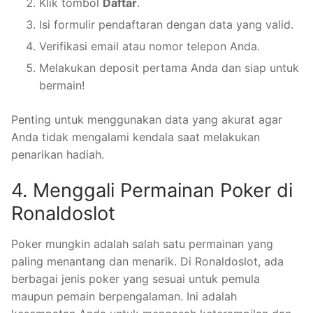
Klik tombol
Daftar
.
Isi formulir pendaftaran dengan data yang valid.
Verifikasi email atau nomor telepon Anda.
Melakukan deposit pertama Anda dan siap untuk
bermain!
Penting untuk menggunakan data yang akurat agar
Anda tidak mengalami kendala saat melakukan
penarikan hadiah.
4. Menggali Permainan Poker di
Ronaldoslot
Poker mungkin adalah salah satu permainan yang
paling menantang dan menarik. Di Ronaldoslot, ada
berbagai jenis poker yang sesuai untuk pemula
maupun pemain berpengalaman. Ini adalah