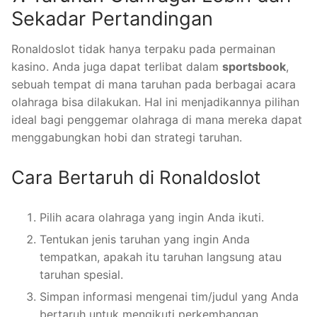
Sekadar Pertandingan
Ronaldoslot tidak hanya terpaku pada permainan
kasino. Anda juga dapat terlibat dalam
sportsbook
,
sebuah tempat di mana taruhan pada berbagai acara
olahraga bisa dilakukan. Hal ini menjadikannya pilihan
ideal bagi penggemar olahraga di mana mereka dapat
menggabungkan hobi dan strategi taruhan.
Cara Bertaruh di Ronaldoslot
Pilih acara olahraga yang ingin Anda ikuti.
Tentukan jenis taruhan yang ingin Anda
tempatkan, apakah itu taruhan langsung atau
taruhan spesial.
Simpan informasi mengenai tim/judul yang Anda
bertaruh untuk mengikuti perkembangan.