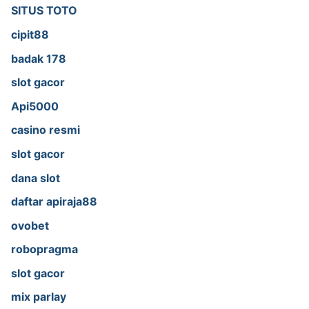
SITUS TOTO
cipit88
badak 178
slot gacor
Api5000
casino resmi
slot gacor
dana slot
daftar apiraja88
ovobet
robopragma
slot gacor
mix parlay