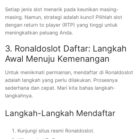
Setiap jenis slot menarik pada keunikan masing-
masing. Namun, strategi adalah kunci! Pilihlah slot
dengan return to player (RTP) yang tinggi untuk
meningkatkan peluang Anda.
3. Ronaldoslot Daftar: Langkah
Awal Menuju Kemenangan
Untuk menikmati permainan, mendaftar di Ronaldoslot
adalah langkah yang perlu dilakukan. Prosesnya
sederhana dan cepat. Mari kita bahas langkah-
langkahnya.
Langkah-Langkah Mendaftar
Kunjungi situs resmi Ronaldoslot.