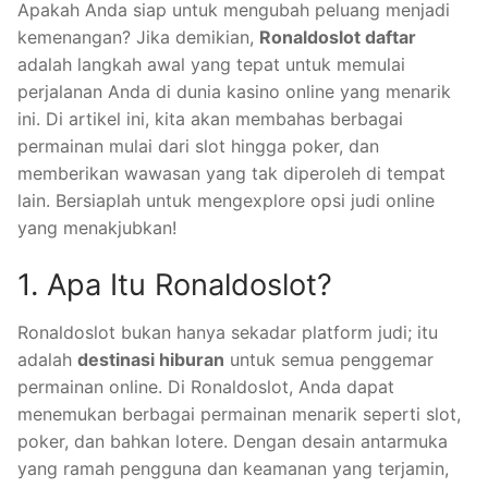
Apakah Anda siap untuk mengubah peluang menjadi
kemenangan? Jika demikian,
Ronaldoslot daftar
adalah langkah awal yang tepat untuk memulai
perjalanan Anda di dunia kasino online yang menarik
ini. Di artikel ini, kita akan membahas berbagai
permainan mulai dari slot hingga poker, dan
memberikan wawasan yang tak diperoleh di tempat
lain. Bersiaplah untuk mengexplore opsi judi online
yang menakjubkan!
1. Apa Itu Ronaldoslot?
Ronaldoslot bukan hanya sekadar platform judi; itu
adalah
destinasi hiburan
untuk semua penggemar
permainan online. Di Ronaldoslot, Anda dapat
menemukan berbagai permainan menarik seperti slot,
poker, dan bahkan lotere. Dengan desain antarmuka
yang ramah pengguna dan keamanan yang terjamin,