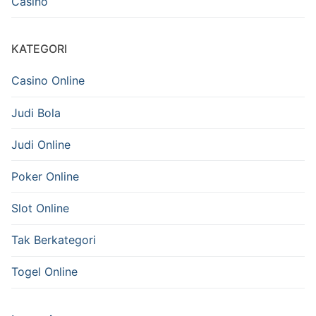
Casino
KATEGORI
Casino Online
Judi Bola
Judi Online
Poker Online
Slot Online
Tak Berkategori
Togel Online