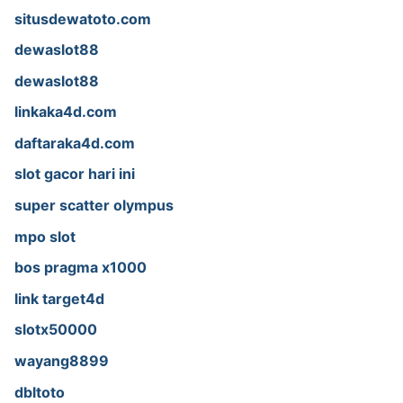
situsdewatoto.com
dewaslot88
dewaslot88
linkaka4d.com
daftaraka4d.com
slot gacor hari ini
super scatter olympus
mpo slot
bos pragma x1000
link target4d
slotx50000
wayang8899
dbltoto