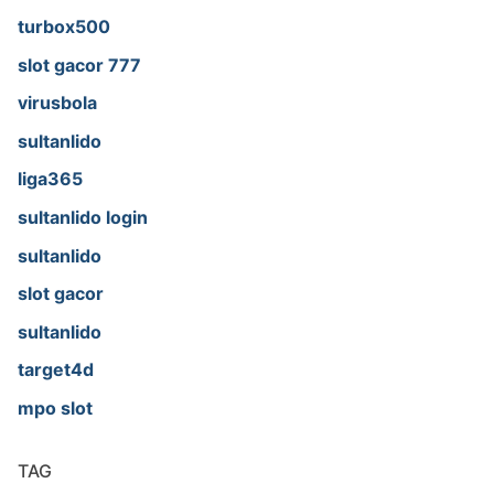
turbox500
slot gacor 777
virusbola
sultanlido
liga365
sultanlido login
sultanlido
slot gacor
sultanlido
target4d
mpo slot
TAG