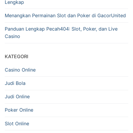
Lengkap
Menangkan Permainan Slot dan Poker di GacorUnited
Panduan Lengkap Pecah404: Slot, Poker, dan Live
Casino
KATEGORI
Casino Online
Judi Bola
Judi Online
Poker Online
Slot Online