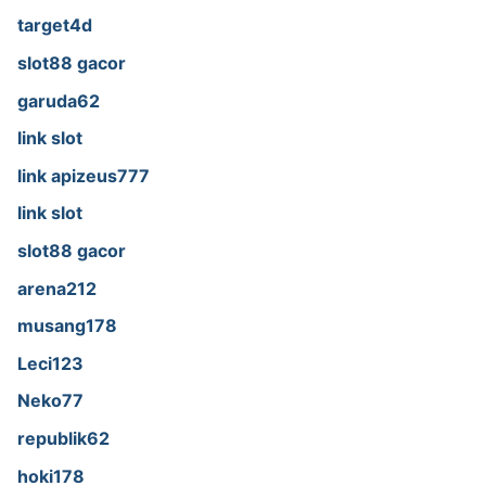
target4d
slot88 gacor
garuda62
link slot
link apizeus777
link slot
slot88 gacor
arena212
musang178
Leci123
Neko77
republik62
hoki178