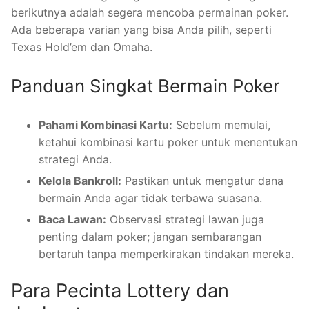
berikutnya adalah segera mencoba permainan poker.
Ada beberapa varian yang bisa Anda pilih, seperti
Texas Hold’em dan Omaha.
Panduan Singkat Bermain Poker
Pahami Kombinasi Kartu:
Sebelum memulai,
ketahui kombinasi kartu poker untuk menentukan
strategi Anda.
Kelola Bankroll:
Pastikan untuk mengatur dana
bermain Anda agar tidak terbawa suasana.
Baca Lawan:
Observasi strategi lawan juga
penting dalam poker; jangan sembarangan
bertaruh tanpa memperkirakan tindakan mereka.
Para Pecinta Lottery dan