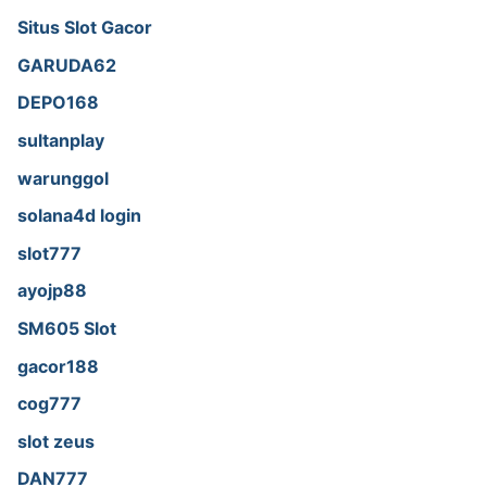
Situs Slot Gacor
GARUDA62
DEPO168
sultanplay
warunggol
solana4d login
slot777
ayojp88
SM605 Slot
gacor188
cog777
slot zeus
DAN777