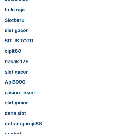
hoki raja
Slotbaru
slot gacor
SITUS TOTO
cipit88
badak 178
slot gacor
Api5000
casino resmi
slot gacor
dana slot
daftar apiraja88
ovobet