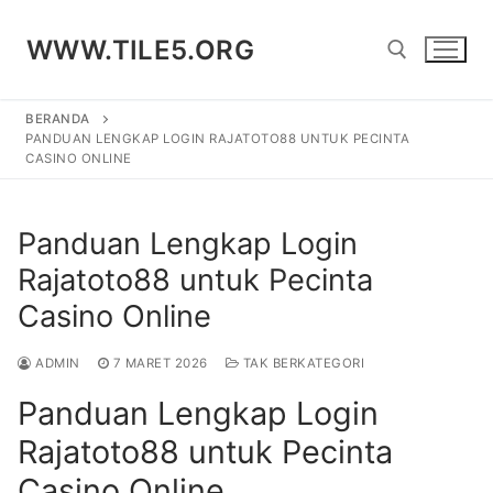
Lompat
ke
WWW.TILE5.ORG
konten
BERANDA
Cari:
PANDUAN LENGKAP LOGIN RAJATOTO88 UNTUK PECINTA
CASINO ONLINE
Panduan Lengkap Login
Rajatoto88 untuk Pecinta
Casino Online
ADMIN
7 MARET 2026
TAK BERKATEGORI
Panduan Lengkap Login
Rajatoto88 untuk Pecinta
Casino Online