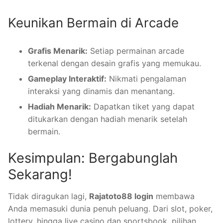
Keunikan Bermain di Arcade
Grafis Menarik:
Setiap permainan arcade
terkenal dengan desain grafis yang memukau.
Gameplay Interaktif:
Nikmati pengalaman
interaksi yang dinamis dan menantang.
Hadiah Menarik:
Dapatkan tiket yang dapat
ditukarkan dengan hadiah menarik setelah
bermain.
Kesimpulan: Bergabunglah
Sekarang!
Tidak diragukan lagi,
Rajatoto88 login
membawa
Anda memasuki dunia penuh peluang. Dari slot, poker,
lottery, hingga live casino dan sportsbook, pilihan