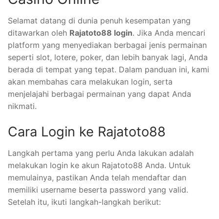
Selamat datang di dunia penuh kesempatan yang
ditawarkan oleh
Rajatoto88 login
. Jika Anda mencari
platform yang menyediakan berbagai jenis permainan
seperti slot, lotere, poker, dan lebih banyak lagi, Anda
berada di tempat yang tepat. Dalam panduan ini, kami
akan membahas cara melakukan login, serta
menjelajahi berbagai permainan yang dapat Anda
nikmati.
Cara Login ke Rajatoto88
Langkah pertama yang perlu Anda lakukan adalah
melakukan login ke akun Rajatoto88 Anda. Untuk
memulainya, pastikan Anda telah mendaftar dan
memiliki username beserta password yang valid.
Setelah itu, ikuti langkah-langkah berikut: