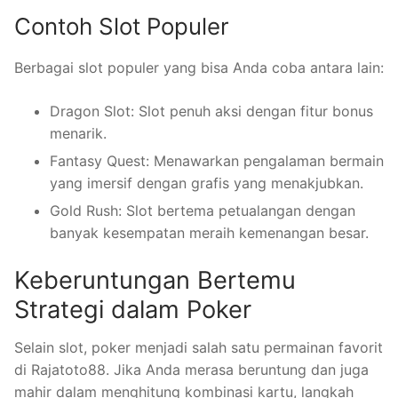
Contoh Slot Populer
Berbagai slot populer yang bisa Anda coba antara lain:
Dragon Slot: Slot penuh aksi dengan fitur bonus
menarik.
Fantasy Quest: Menawarkan pengalaman bermain
yang imersif dengan grafis yang menakjubkan.
Gold Rush: Slot bertema petualangan dengan
banyak kesempatan meraih kemenangan besar.
Keberuntungan Bertemu
Strategi dalam Poker
Selain slot, poker menjadi salah satu permainan favorit
di Rajatoto88. Jika Anda merasa beruntung dan juga
mahir dalam menghitung kombinasi kartu, langkah