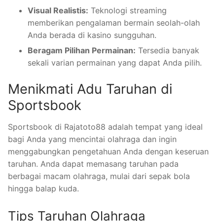
Visual Realistis:
Teknologi streaming
memberikan pengalaman bermain seolah-olah
Anda berada di kasino sungguhan.
Beragam Pilihan Permainan:
Tersedia banyak
sekali varian permainan yang dapat Anda pilih.
Menikmati Adu Taruhan di
Sportsbook
Sportsbook di Rajatoto88 adalah tempat yang ideal
bagi Anda yang mencintai olahraga dan ingin
menggabungkan pengetahuan Anda dengan keseruan
taruhan. Anda dapat memasang taruhan pada
berbagai macam olahraga, mulai dari sepak bola
hingga balap kuda.
Tips Taruhan Olahraga