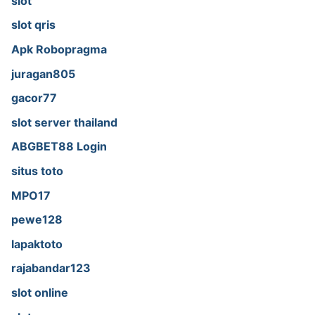
slot
slot qris
Apk Robopragma
juragan805
gacor77
slot server thailand
ABGBET88 Login
situs toto
MPO17
pewe128
lapaktoto
rajabandar123
slot online