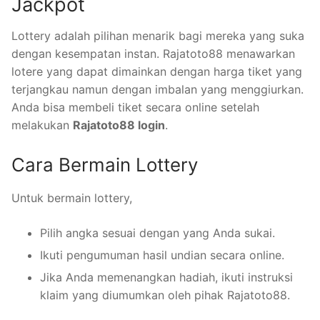
Jackpot
Lottery adalah pilihan menarik bagi mereka yang suka
dengan kesempatan instan. Rajatoto88 menawarkan
lotere yang dapat dimainkan dengan harga tiket yang
terjangkau namun dengan imbalan yang menggiurkan.
Anda bisa membeli tiket secara online setelah
melakukan
Rajatoto88 login
.
Cara Bermain Lottery
Untuk bermain lottery,
Pilih angka sesuai dengan yang Anda sukai.
Ikuti pengumuman hasil undian secara online.
Jika Anda memenangkan hadiah, ikuti instruksi
klaim yang diumumkan oleh pihak Rajatoto88.