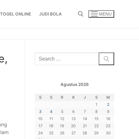
TOGEL ONLINE
JUDI BOLA
MENU
Cari:
e,
Cari:
Agustus 2026
S
S
R
K
J
S
M
1
2
3
4
5
6
7
8
9
10
11
12
13
14
15
16
ung
17
18
19
20
21
22
23
alam
24
25
26
27
28
29
30