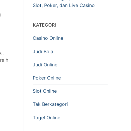
Slot, Poker, dan Live Casino
g
KATEGORI
Casino Online
Judi Bola
a.
raih
Judi Online
Poker Online
Slot Online
Tak Berkategori
Togel Online