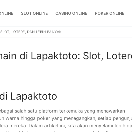
ONLINE
SLOT ONLINE
CASINO ONLINE
POKER ONLINE
SLOT, LOTERE, DAN LEBIH BANYAK
n di Lapaktoto: Slot, Loter
i Lapaktoto
ebagai salah satu platform terkemuka yang menawarkan
nuh warna hingga poker yang menegangkan, setiap pengunj
ra mereka. Dalam artikel ini, kita akan menyelami lebih d