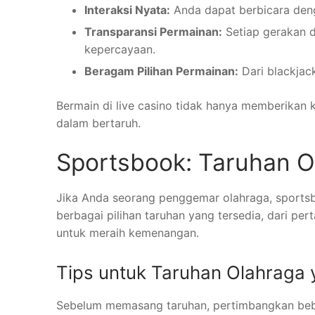
Interaksi Nyata:
Anda dapat berbicara deng
Transparansi Permainan:
Setiap gerakan d
kepercayaan.
Beragam Pilihan Permainan:
Dari blackjack
Bermain di live casino tidak hanya memberikan 
dalam bertaruh.
Sportsbook: Taruhan 
Jika Anda seorang penggemar olahraga, sports
berbagai pilihan taruhan yang tersedia, dari pe
untuk meraih kemenangan.
Tips untuk Taruhan Olahraga
Sebelum memasang taruhan, pertimbangkan bebe