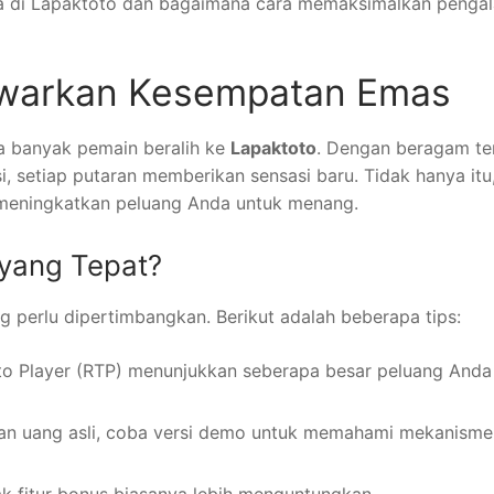
da di Lapaktoto dan bagaimana cara memaksimalkan penga
awarkan Kesempatan Emas
a banyak pemain beralih ke
Lapaktoto
. Dengan beragam t
i, setiap putaran memberikan sensasi baru. Tidak hanya itu
a meningkatkan peluang Anda untuk menang.
 yang Tepat?
g perlu dipertimbangkan. Berikut adalah beberapa tips:
to Player (RTP) menunjukkan seberapa besar peluang Anda
n uang asli, coba versi demo untuk memahami mekanisme
k fitur bonus biasanya lebih menguntungkan.