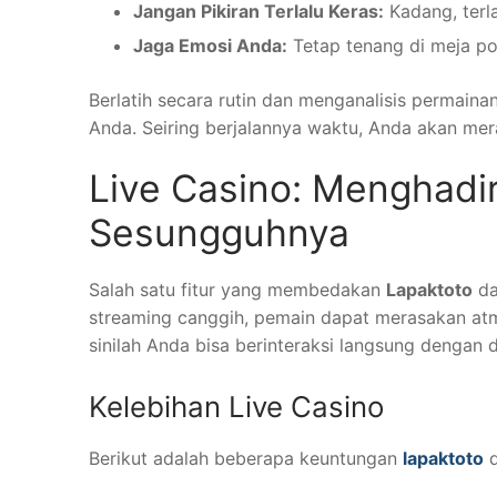
Jangan Pikiran Terlalu Keras:
Kadang, terl
Jaga Emosi Anda:
Tetap tenang di meja po
Berlatih secara rutin dan menganalisis permai
Anda. Seiring berjalannya waktu, Anda akan me
Live Casino: Menghadi
Sesungguhnya
Salah satu fitur yang membedakan
Lapaktoto
da
streaming canggih, pemain dapat merasakan atm
sinilah Anda bisa berinteraksi langsung dengan d
Kelebihan Live Casino
Berikut adalah beberapa keuntungan
lapaktoto
d