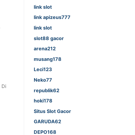
link slot
link apizeus777
n
link slot
slot88 gacor
arena212
musang178
Leci123
Neko77
 Di
republik62
hoki178
Situs Slot Gacor
GARUDA62
DEPO168