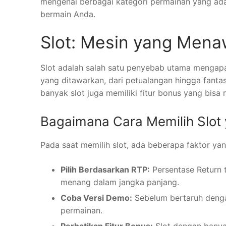
mengenai berbagai kategori permainan yang a
bermain Anda.
Slot: Mesin yang Men
Slot adalah salah satu penyebab utama mengap
yang ditawarkan, dari petualangan hingga fantas
banyak slot juga memiliki fitur bonus yang bis
Bagaimana Cara Memilih Slot
Pada saat memilih slot, ada beberapa faktor yan
Pilih Berdasarkan RTP:
Persentase Return 
menang dalam jangka panjang.
Coba Versi Demo:
Sebelum bertaruh denga
permainan.
Perhatikan Fitur Bonus:
Slot dengan banya