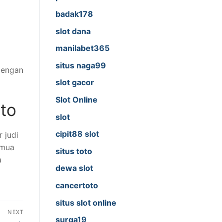
badak178
slot dana
manilabet365
situs naga99
dengan
slot gacor
Slot Online
to
slot
cipit88 slot
 judi
emua
situs toto
a
dewa slot
cancertoto
situs slot online
NEXT
surga19