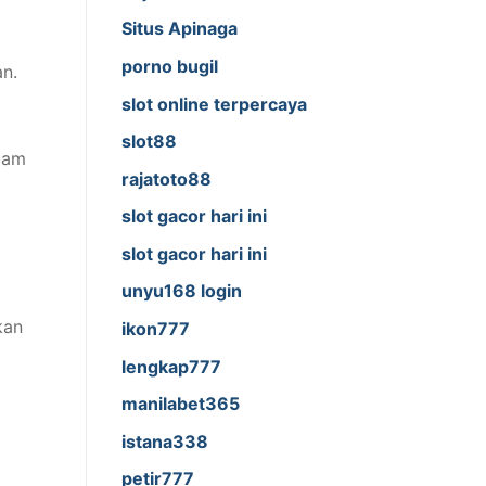
Situs Apinaga
porno bugil
an.
slot online terpercaya
slot88
lam
rajatoto88
slot gacor hari ini
slot gacor hari ini
unyu168 login
kan
ikon777
lengkap777
manilabet365
istana338
petir777