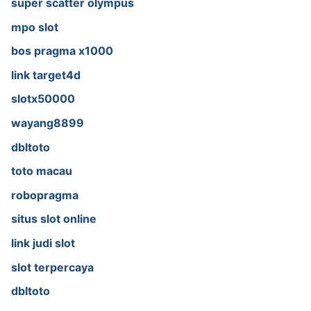
super scatter olympus
mpo slot
bos pragma x1000
link target4d
slotx50000
wayang8899
dbltoto
toto macau
robopragma
situs slot online
link judi slot
slot terpercaya
dbltoto