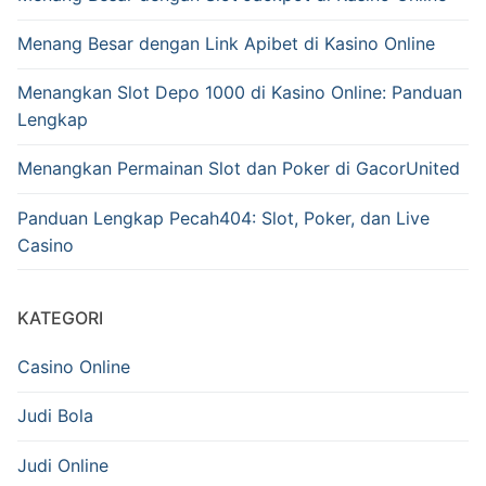
Menang Besar dengan Link Apibet di Kasino Online
Menangkan Slot Depo 1000 di Kasino Online: Panduan
Lengkap
Menangkan Permainan Slot dan Poker di GacorUnited
Panduan Lengkap Pecah404: Slot, Poker, dan Live
Casino
KATEGORI
Casino Online
Judi Bola
Judi Online