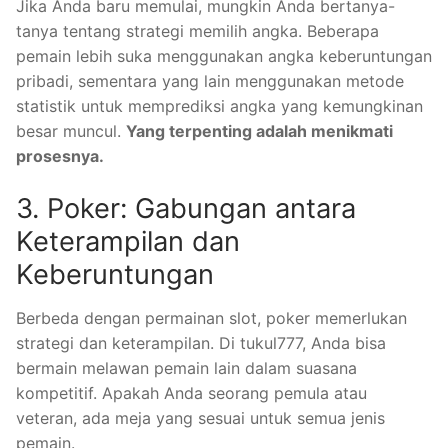
Jika Anda baru memulai, mungkin Anda bertanya-
tanya tentang strategi memilih angka. Beberapa
pemain lebih suka menggunakan angka keberuntungan
pribadi, sementara yang lain menggunakan metode
statistik untuk memprediksi angka yang kemungkinan
besar muncul.
Yang terpenting adalah menikmati
prosesnya.
3. Poker: Gabungan antara
Keterampilan dan
Keberuntungan
Berbeda dengan permainan slot, poker memerlukan
strategi dan keterampilan. Di tukul777, Anda bisa
bermain melawan pemain lain dalam suasana
kompetitif. Apakah Anda seorang pemula atau
veteran, ada meja yang sesuai untuk semua jenis
pemain.