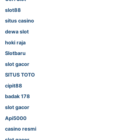
slot88
situs casino
dewa slot
hoki raja
Slotbaru
slot gacor
SITUS TOTO
cipit88
badak 178
slot gacor
Api5000
casino resmi
slot gacor