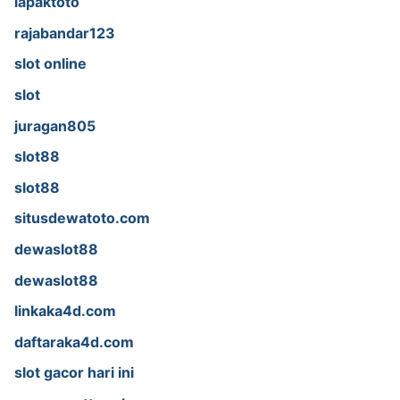
lapaktoto
rajabandar123
slot online
slot
juragan805
slot88
slot88
situsdewatoto.com
dewaslot88
dewaslot88
linkaka4d.com
daftaraka4d.com
slot gacor hari ini