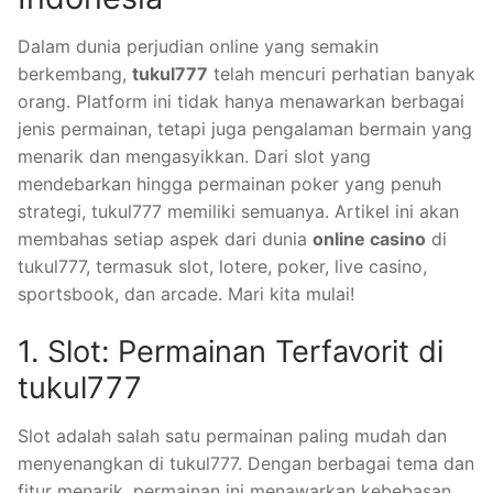
Dalam dunia perjudian online yang semakin
berkembang,
tukul777
telah mencuri perhatian banyak
orang. Platform ini tidak hanya menawarkan berbagai
jenis permainan, tetapi juga pengalaman bermain yang
menarik dan mengasyikkan. Dari slot yang
mendebarkan hingga permainan poker yang penuh
strategi, tukul777 memiliki semuanya. Artikel ini akan
membahas setiap aspek dari dunia
online casino
di
tukul777, termasuk slot, lotere, poker, live casino,
sportsbook, dan arcade. Mari kita mulai!
1. Slot: Permainan Terfavorit di
tukul777
Slot adalah salah satu permainan paling mudah dan
menyenangkan di tukul777. Dengan berbagai tema dan
fitur menarik, permainan ini menawarkan kebebasan