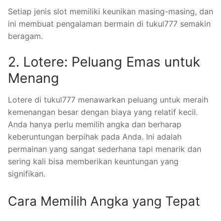
Setiap jenis slot memiliki keunikan masing-masing, dan
ini membuat pengalaman bermain di tukul777 semakin
beragam.
2. Lotere: Peluang Emas untuk
Menang
Lotere di tukul777 menawarkan peluang untuk meraih
kemenangan besar dengan biaya yang relatif kecil.
Anda hanya perlu memilih angka dan berharap
keberuntungan berpihak pada Anda. Ini adalah
permainan yang sangat sederhana tapi menarik dan
sering kali bisa memberikan keuntungan yang
signifikan.
Cara Memilih Angka yang Tepat