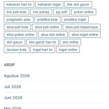
keluaran hari ini
keluaran togel
link slot gacor
live judi bola
mix parlay
pg soft
poker online
pragmatic play
prediksi bola
prediksi togel
situs judi bola
situs judi online
situs judi terpercaya
situs poker online
situs slot online
situs togel online
slot gacor
slot gacor hari ini
slot online
taruhan bola
togel hari ini
togel online
ARSIP
Agustus 2026
Juli 2026
Juni 2026
Mei 2026