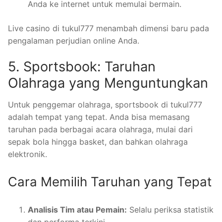
Anda ke internet untuk memulai bermain.
Live casino di tukul777 menambah dimensi baru pada
pengalaman perjudian online Anda.
5. Sportsbook: Taruhan
Olahraga yang Menguntungkan
Untuk penggemar olahraga, sportsbook di tukul777
adalah tempat yang tepat. Anda bisa memasang
taruhan pada berbagai acara olahraga, mulai dari
sepak bola hingga basket, dan bahkan olahraga
elektronik.
Cara Memilih Taruhan yang Tepat
Analisis Tim atau Pemain:
Selalu periksa statistik