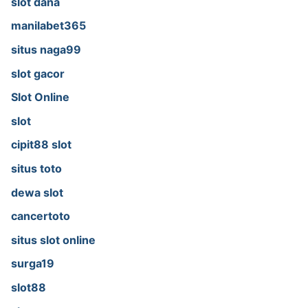
slot dana
manilabet365
situs naga99
slot gacor
Slot Online
slot
cipit88 slot
situs toto
dewa slot
cancertoto
situs slot online
surga19
slot88