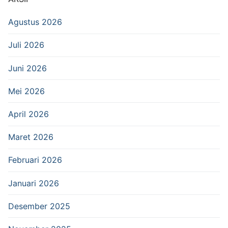
Agustus 2026
Juli 2026
Juni 2026
Mei 2026
April 2026
Maret 2026
Februari 2026
Januari 2026
Desember 2025