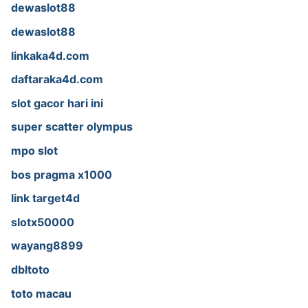
dewaslot88
dewaslot88
linkaka4d.com
daftaraka4d.com
slot gacor hari ini
super scatter olympus
mpo slot
bos pragma x1000
link target4d
slotx50000
wayang8899
dbltoto
toto macau