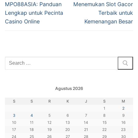
pos
Previous
Next
MPO88ASIA: Panduan
Menemukan Slot Gacor
post:
post:
Lengkap untuk Pecinta
Terbaik untuk
Casino Online
Kemenangan Besar
Cari:
Agustus 2026
S
S
R
K
J
S
M
1
2
3
4
5
6
7
8
9
10
11
12
13
14
15
16
17
18
19
20
21
22
23
24
25
26
27
28
29
30