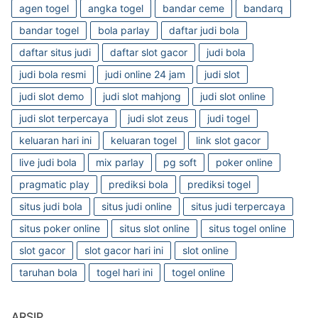
agen togel
angka togel
bandar ceme
bandarq
bandar togel
bola parlay
daftar judi bola
daftar situs judi
daftar slot gacor
judi bola
judi bola resmi
judi online 24 jam
judi slot
judi slot demo
judi slot mahjong
judi slot online
judi slot terpercaya
judi slot zeus
judi togel
keluaran hari ini
keluaran togel
link slot gacor
live judi bola
mix parlay
pg soft
poker online
pragmatic play
prediksi bola
prediksi togel
situs judi bola
situs judi online
situs judi terpercaya
situs poker online
situs slot online
situs togel online
slot gacor
slot gacor hari ini
slot online
taruhan bola
togel hari ini
togel online
ARSIP