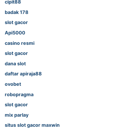
cipit88
badak 178
slot gacor
Api5000
casino resmi
slot gacor
dana slot
daftar apiraja88
ovobet
robopragma
slot gacor
mix parlay
situs slot gacor maxwin