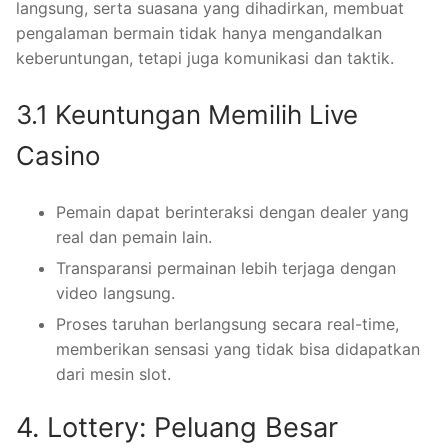
langsung, serta suasana yang dihadirkan, membuat
pengalaman bermain tidak hanya mengandalkan
keberuntungan, tetapi juga komunikasi dan taktik.
3.1 Keuntungan Memilih Live
Casino
Pemain dapat berinteraksi dengan dealer yang
real dan pemain lain.
Transparansi permainan lebih terjaga dengan
video langsung.
Proses taruhan berlangsung secara real-time,
memberikan sensasi yang tidak bisa didapatkan
dari mesin slot.
4. Lottery: Peluang Besar