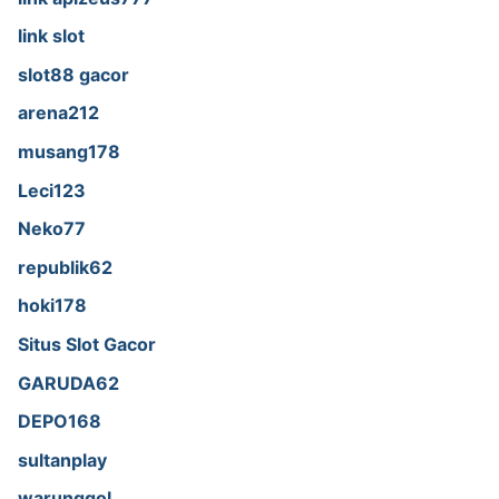
link slot
slot88 gacor
arena212
musang178
Leci123
Neko77
republik62
hoki178
Situs Slot Gacor
GARUDA62
DEPO168
sultanplay
warunggol