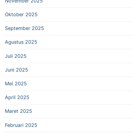
November 2025
Oktober 2025
September 2025
Agustus 2025
Juli 2025
Juni 2025
Mei 2025
April 2025
Maret 2025
Februari 2025