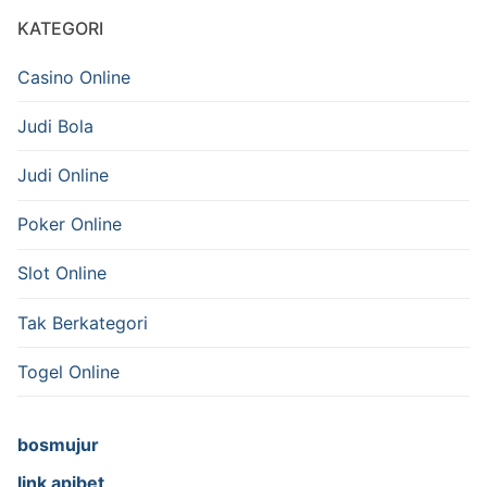
KATEGORI
Casino Online
Judi Bola
Judi Online
Poker Online
Slot Online
Tak Berkategori
Togel Online
bosmujur
link apibet