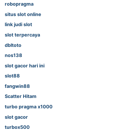
robopragma
situs slot online
link judi slot
slot terpercaya
dbltoto
nos138
slot gacor hari ini
slot88
fangwin88
Scatter Hitam
turbo pragma x1000
slot gacor
turbox500