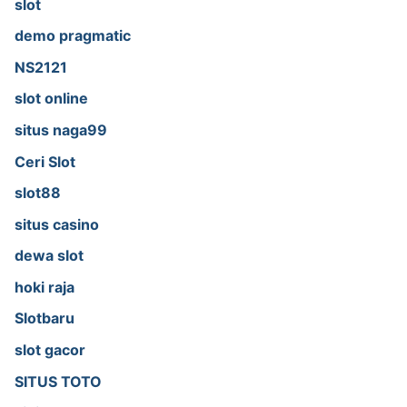
slot
demo pragmatic
NS2121
slot online
situs naga99
Ceri Slot
slot88
situs casino
dewa slot
hoki raja
Slotbaru
slot gacor
SITUS TOTO