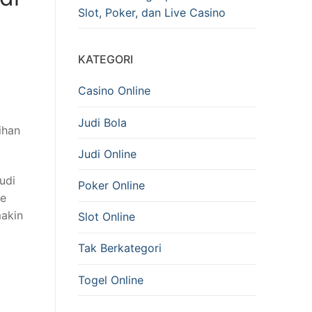
Slot, Poker, dan Live Casino
KATEGORI
Casino Online
Judi Bola
ihan
Judi Online
udi
Poker Online
ne
makin
Slot Online
Tak Berkategori
Togel Online