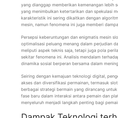
yang dianggap memberikan kemenangan lebih ser
yang menimbulkan ketertarikan dan spekulasi m
karakteristik ini sering dikaitkan dengan algo
mesin, namun fenomena ini juga memberi dampak 
Persepsi keberuntungan dan enigmatis mesin sl
optimalisasi peluang menang dalam perjudian da
meliputi aspek teknis saja, tetapi juga pola pe
sekitar fenomena ini. Analisis mendalam terhad
dinamika sosial berperan bersama dalam meningk
Seiring dengan kemajuan teknologi digital, pe
akses dan diversifikasi permainan, termasuk sl
berbagai strategi bermain yang dirancang unt
fase baru dalam interaksi antara pemain dan plat
menyeluruh menjadi langkah penting bagi pemain
Dampak Teknologi terha