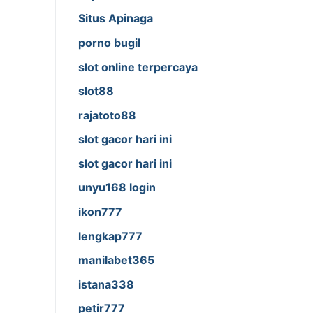
Situs Apinaga
porno bugil
slot online terpercaya
slot88
rajatoto88
slot gacor hari ini
slot gacor hari ini
unyu168 login
ikon777
lengkap777
manilabet365
istana338
petir777