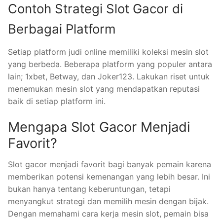
Contoh Strategi Slot Gacor di
Berbagai Platform
Setiap platform judi online memiliki koleksi mesin slot
yang berbeda. Beberapa platform yang populer antara
lain; 1xbet, Betway, dan Joker123. Lakukan riset untuk
menemukan mesin slot yang mendapatkan reputasi
baik di setiap platform ini.
Mengapa Slot Gacor Menjadi
Favorit?
Slot gacor menjadi favorit bagi banyak pemain karena
memberikan potensi kemenangan yang lebih besar. Ini
bukan hanya tentang keberuntungan, tetapi
menyangkut strategi dan memilih mesin dengan bijak.
Dengan memahami cara kerja mesin slot, pemain bisa