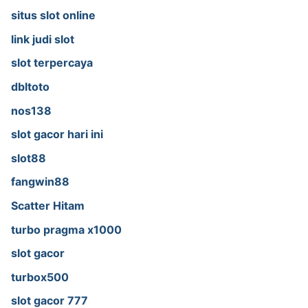
situs slot online
link judi slot
slot terpercaya
dbltoto
nos138
slot gacor hari ini
slot88
fangwin88
Scatter Hitam
turbo pragma x1000
slot gacor
turbox500
slot gacor 777