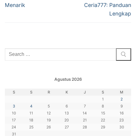
Menarik
Ceria777: Panduan
Lengkap
Cari:
Agustus 2026
S
S
R
K
J
S
M
1
2
3
4
5
6
7
8
9
10
11
12
13
14
15
16
17
18
19
20
21
22
23
24
25
26
27
28
29
30
31