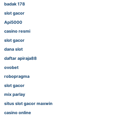
badak 178
slot gacor
Api5000
casino resmi
slot gacor
dana slot
daftar apiraja88
ovobet
robopragma
slot gacor
mix parlay
situs slot gacor maxwin
casino online