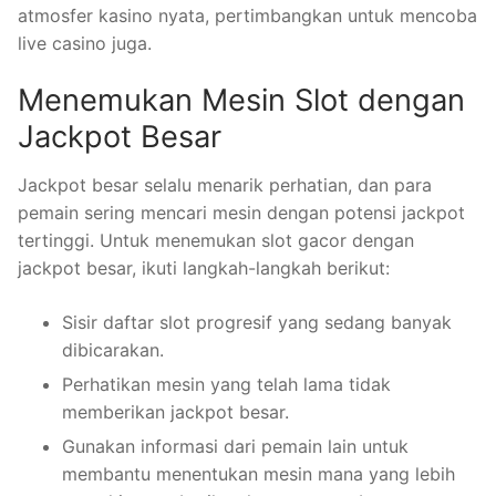
atmosfer kasino nyata, pertimbangkan untuk mencoba
live casino juga.
Menemukan Mesin Slot dengan
Jackpot Besar
Jackpot besar selalu menarik perhatian, dan para
pemain sering mencari mesin dengan potensi jackpot
tertinggi. Untuk menemukan slot gacor dengan
jackpot besar, ikuti langkah-langkah berikut:
Sisir daftar slot progresif yang sedang banyak
dibicarakan.
Perhatikan mesin yang telah lama tidak
memberikan jackpot besar.
Gunakan informasi dari pemain lain untuk
membantu menentukan mesin mana yang lebih