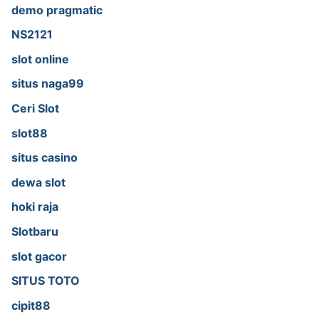
demo pragmatic
NS2121
slot online
situs naga99
Ceri Slot
slot88
situs casino
dewa slot
hoki raja
Slotbaru
slot gacor
SITUS TOTO
cipit88