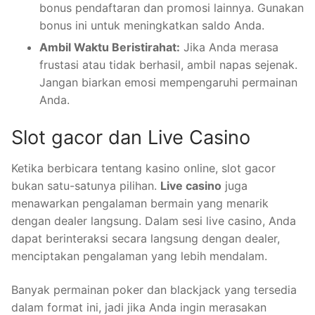
bonus pendaftaran dan promosi lainnya. Gunakan
bonus ini untuk meningkatkan saldo Anda.
Ambil Waktu Beristirahat:
Jika Anda merasa
frustasi atau tidak berhasil, ambil napas sejenak.
Jangan biarkan emosi mempengaruhi permainan
Anda.
Slot gacor dan Live Casino
Ketika berbicara tentang kasino online, slot gacor
bukan satu-satunya pilihan.
Live casino
juga
menawarkan pengalaman bermain yang menarik
dengan dealer langsung. Dalam sesi live casino, Anda
dapat berinteraksi secara langsung dengan dealer,
menciptakan pengalaman yang lebih mendalam.
Banyak permainan poker dan blackjack yang tersedia
dalam format ini, jadi jika Anda ingin merasakan