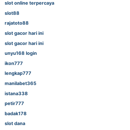
slot online terpercaya
slot88
rajatoto88
slot gacor hari ini
slot gacor hari ini
unyu168 login
ikon777
lengkap777
manilabet365
istana338
petir777
badak178
slot dana