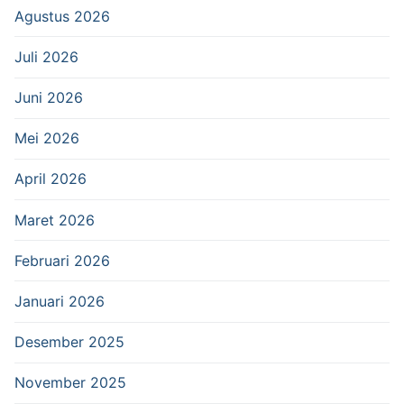
Agustus 2026
Juli 2026
Juni 2026
Mei 2026
April 2026
Maret 2026
Februari 2026
Januari 2026
Desember 2025
November 2025