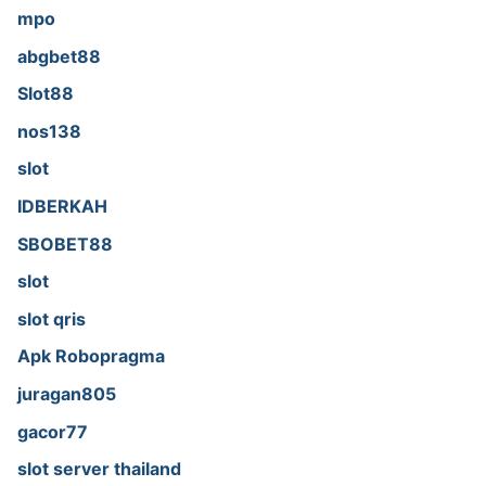
mpo
abgbet88
Slot88
nos138
slot
IDBERKAH
SBOBET88
slot
slot qris
Apk Robopragma
juragan805
gacor77
slot server thailand