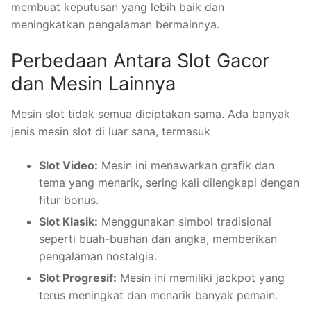
membuat keputusan yang lebih baik dan
meningkatkan pengalaman bermainnya.
Perbedaan Antara Slot Gacor
dan Mesin Lainnya
Mesin slot tidak semua diciptakan sama. Ada banyak
jenis mesin slot di luar sana, termasuk
Slot Video:
Mesin ini menawarkan grafik dan
tema yang menarik, sering kali dilengkapi dengan
fitur bonus.
Slot Klasik:
Menggunakan simbol tradisional
seperti buah-buahan dan angka, memberikan
pengalaman nostalgia.
Slot Progresif:
Mesin ini memiliki jackpot yang
terus meningkat dan menarik banyak pemain.