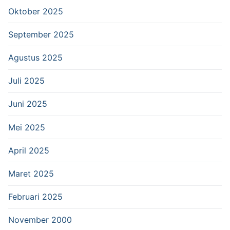
Oktober 2025
September 2025
Agustus 2025
Juli 2025
Juni 2025
Mei 2025
April 2025
Maret 2025
Februari 2025
November 2000