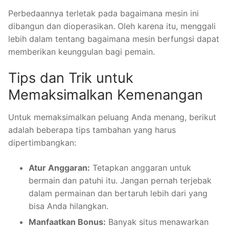
Perbedaannya terletak pada bagaimana mesin ini
dibangun dan dioperasikan. Oleh karena itu, menggali
lebih dalam tentang bagaimana mesin berfungsi dapat
memberikan keunggulan bagi pemain.
Tips dan Trik untuk
Memaksimalkan Kemenangan
Untuk memaksimalkan peluang Anda menang, berikut
adalah beberapa tips tambahan yang harus
dipertimbangkan:
Atur Anggaran:
Tetapkan anggaran untuk
bermain dan patuhi itu. Jangan pernah terjebak
dalam permainan dan bertaruh lebih dari yang
bisa Anda hilangkan.
Manfaatkan Bonus:
Banyak situs menawarkan