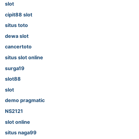
slot
cipit88 slot
situs toto
dewa slot
cancertoto
situs slot online
surga19
slot88
slot
demo pragmatic
NS2121
slot online
situs naga99