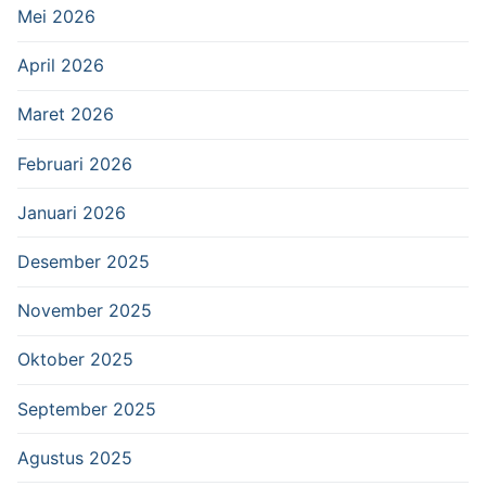
Mei 2026
April 2026
Maret 2026
Februari 2026
Januari 2026
Desember 2025
November 2025
Oktober 2025
September 2025
Agustus 2025