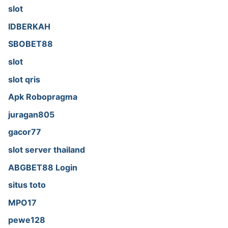
slot
IDBERKAH
SBOBET88
slot
slot qris
Apk Robopragma
juragan805
gacor77
slot server thailand
ABGBET88 Login
situs toto
MPO17
pewe128