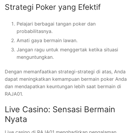
Strategi Poker yang Efektif
Pelajari berbagai tangan poker dan
probabilitasnya.
Amati gaya bermain lawan.
Jangan ragu untuk menggertak ketika situasi
menguntungkan.
Dengan memanfaatkan strategi-strategi di atas, Anda
dapat meningkatkan kemampuan bermain poker Anda
dan mendapatkan keuntungan lebih saat bermain di
RAJA01.
Live Casino: Sensasi Bermain
Nyata
Live casino di RAJA01 menghadirkan pengalaman