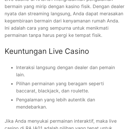
bermain yang mirip dengan kasino fisik. Dengan dealer
nyata dan streaming langsung, Anda dapat merasakan
kegembiraan bermain dari kenyamanan rumah Anda.
Ini adalah cara yang sempurna untuk menikmati
permainan tanpa harus pergi ke tempat fisik.
Keuntungan Live Casino
Interaksi langsung dengan dealer dan pemain
lain.
Pilihan permainan yang beragam seperti
baccarat, blackjack, dan roulette.
Pengalaman yang lebih autentik dan
mendebarkan.
Jika Anda menyukai permainan interaktif, maka live
casino di RAJA01 adalah pilihan yang tepat untuk