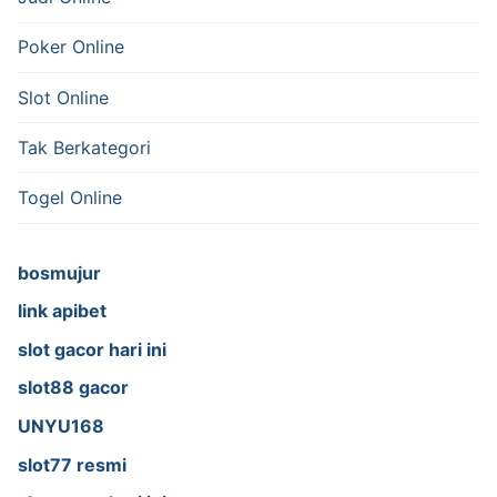
Poker Online
Slot Online
Tak Berkategori
Togel Online
bosmujur
link apibet
slot gacor hari ini
slot88 gacor
UNYU168
slot77 resmi