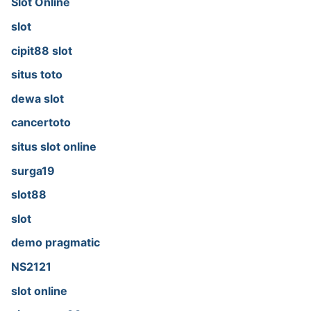
Slot Online
slot
cipit88 slot
situs toto
dewa slot
cancertoto
situs slot online
surga19
slot88
slot
demo pragmatic
NS2121
slot online