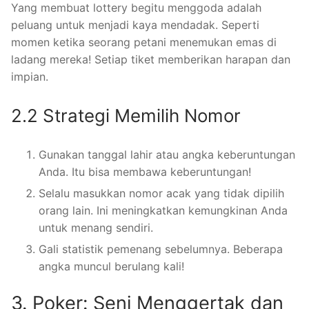
Yang membuat lottery begitu menggoda adalah
peluang untuk menjadi kaya mendadak. Seperti
momen ketika seorang petani menemukan emas di
ladang mereka! Setiap tiket memberikan harapan dan
impian.
2.2 Strategi Memilih Nomor
Gunakan tanggal lahir atau angka keberuntungan
Anda. Itu bisa membawa keberuntungan!
Selalu masukkan nomor acak yang tidak dipilih
orang lain. Ini meningkatkan kemungkinan Anda
untuk menang sendiri.
Gali statistik pemenang sebelumnya. Beberapa
angka muncul berulang kali!
3. Poker: Seni Menggertak dan