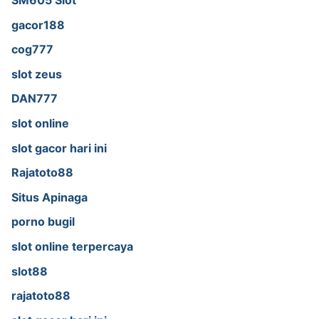
SM605 Slot
gacor188
cog777
slot zeus
DAN777
slot online
slot gacor hari ini
Rajatoto88
Situs Apinaga
porno bugil
slot online terpercaya
slot88
rajatoto88