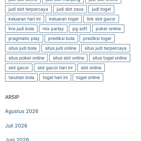
judi slot terpercaya
judi slot zeus
judi togel
keluaran hari ini
keluaran togel
link slot gacor
live judi bola
mix parlay
pg soft
poker online
pragmatic play
prediksi bola
prediksi togel
situs judi bola
situs judi online
situs judi terpercaya
situs poker online
situs slot online
situs togel online
slot gacor
slot gacor hari ini
slot online
taruhan bola
togel hari ini
togel online
ARSIP
Agustus 2026
Juli 2026
Juni 2026