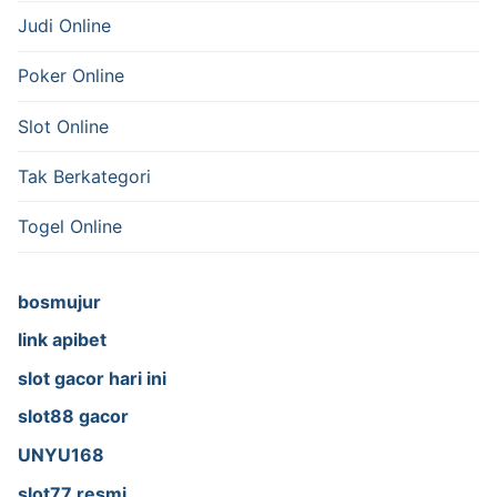
Judi Online
Poker Online
Slot Online
Tak Berkategori
Togel Online
bosmujur
link apibet
slot gacor hari ini
slot88 gacor
UNYU168
slot77 resmi