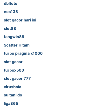
dbltoto
nos138
slot gacor hari ini
slot88
fangwin88
Scatter Hitam
turbo pragma x1000
slot gacor
turbox500
slot gacor 777
virusbola
sultanlido
liga365