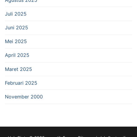
Juli 2025
Juni 2025
Mei 2025
April 2025
Maret 2025
Februari 2025
November 2000