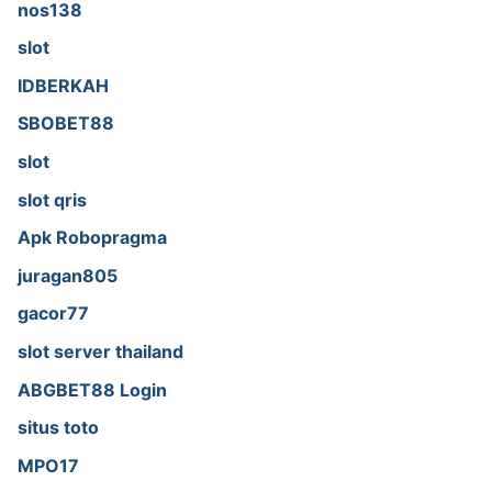
nos138
slot
IDBERKAH
SBOBET88
slot
slot qris
Apk Robopragma
juragan805
gacor77
slot server thailand
ABGBET88 Login
situs toto
MPO17