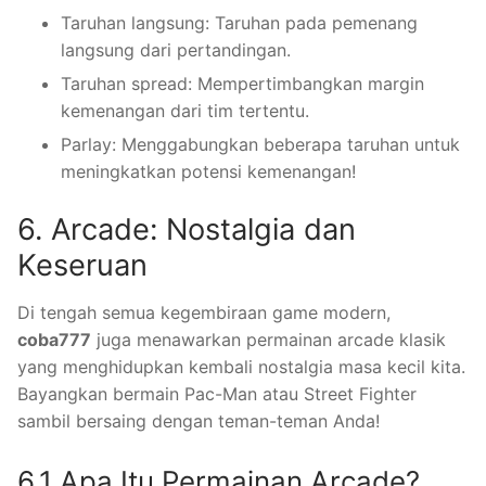
Taruhan langsung: Taruhan pada pemenang
langsung dari pertandingan.
Taruhan spread: Mempertimbangkan margin
kemenangan dari tim tertentu.
Parlay: Menggabungkan beberapa taruhan untuk
meningkatkan potensi kemenangan!
6. Arcade: Nostalgia dan
Keseruan
Di tengah semua kegembiraan game modern,
coba777
juga menawarkan permainan arcade klasik
yang menghidupkan kembali nostalgia masa kecil kita.
Bayangkan bermain Pac-Man atau Street Fighter
sambil bersaing dengan teman-teman Anda!
6.1 Apa Itu Permainan Arcade?