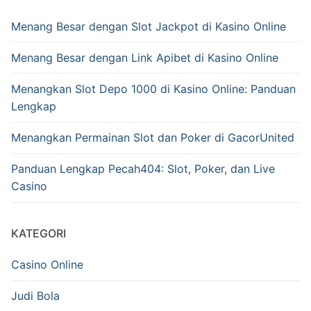
Menang Besar dengan Slot Jackpot di Kasino Online
Menang Besar dengan Link Apibet di Kasino Online
Menangkan Slot Depo 1000 di Kasino Online: Panduan
Lengkap
Menangkan Permainan Slot dan Poker di GacorUnited
Panduan Lengkap Pecah404: Slot, Poker, dan Live
Casino
KATEGORI
Casino Online
Judi Bola