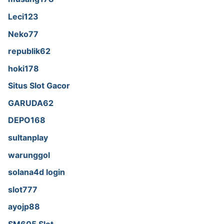
Leci123
Neko77
republik62
hoki178
Situs Slot Gacor
GARUDA62
DEPO168
sultanplay
warunggol
solana4d login
slot777
ayojp88