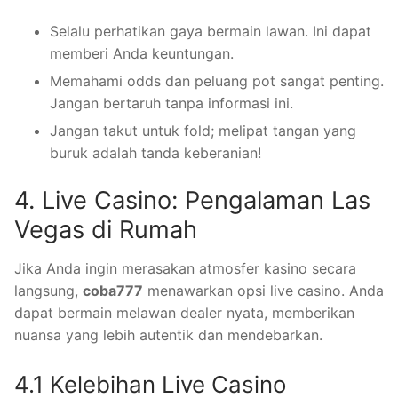
Selalu perhatikan gaya bermain lawan. Ini dapat
memberi Anda keuntungan.
Memahami odds dan peluang pot sangat penting.
Jangan bertaruh tanpa informasi ini.
Jangan takut untuk fold; melipat tangan yang
buruk adalah tanda keberanian!
4. Live Casino: Pengalaman Las
Vegas di Rumah
Jika Anda ingin merasakan atmosfer kasino secara
langsung,
coba777
menawarkan opsi live casino. Anda
dapat bermain melawan dealer nyata, memberikan
nuansa yang lebih autentik dan mendebarkan.
4.1 Kelebihan Live Casino