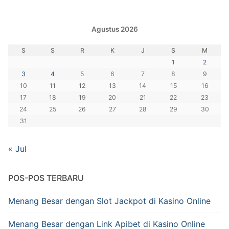
Agustus 2026
S
S
R
K
J
S
M
1
2
3
4
5
6
7
8
9
10
11
12
13
14
15
16
17
18
19
20
21
22
23
24
25
26
27
28
29
30
31
« Jul
POS-POS TERBARU
Menang Besar dengan Slot Jackpot di Kasino Online
Menang Besar dengan Link Apibet di Kasino Online