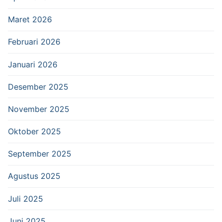
Maret 2026
Februari 2026
Januari 2026
Desember 2025
November 2025
Oktober 2025
September 2025
Agustus 2025
Juli 2025
Juni 2025