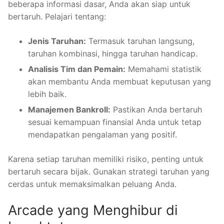
beberapa informasi dasar, Anda akan siap untuk
bertaruh. Pelajari tentang:
Jenis Taruhan:
Termasuk taruhan langsung,
taruhan kombinasi, hingga taruhan handicap.
Analisis Tim dan Pemain:
Memahami statistik
akan membantu Anda membuat keputusan yang
lebih baik.
Manajemen Bankroll:
Pastikan Anda bertaruh
sesuai kemampuan finansial Anda untuk tetap
mendapatkan pengalaman yang positif.
Karena setiap taruhan memiliki risiko, penting untuk
bertaruh secara bijak. Gunakan strategi taruhan yang
cerdas untuk memaksimalkan peluang Anda.
Arcade yang Menghibur di