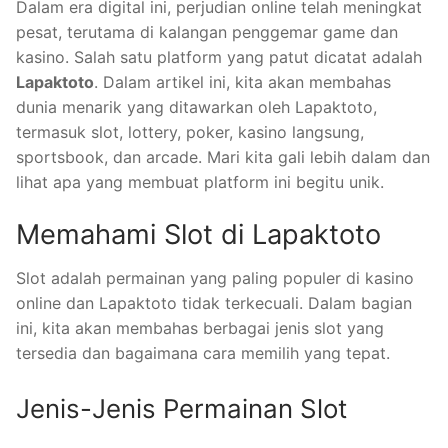
Dalam era digital ini, perjudian online telah meningkat
pesat, terutama di kalangan penggemar game dan
kasino. Salah satu platform yang patut dicatat adalah
Lapaktoto
. Dalam artikel ini, kita akan membahas
dunia menarik yang ditawarkan oleh Lapaktoto,
termasuk slot, lottery, poker, kasino langsung,
sportsbook, dan arcade. Mari kita gali lebih dalam dan
lihat apa yang membuat platform ini begitu unik.
Memahami Slot di Lapaktoto
Slot adalah permainan yang paling populer di kasino
online dan Lapaktoto tidak terkecuali. Dalam bagian
ini, kita akan membahas berbagai jenis slot yang
tersedia dan bagaimana cara memilih yang tepat.
Jenis-Jenis Permainan Slot