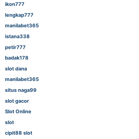
ikon777
lengkap777
manilabet365
istana338
petir777
badak178
slot dana
manilabet365
situs naga99
slot gacor
Slot Online
slot
cipit88 slot