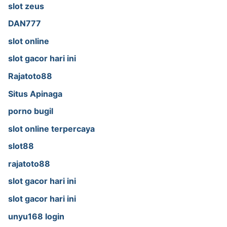
slot zeus
DAN777
slot online
slot gacor hari ini
Rajatoto88
Situs Apinaga
porno bugil
slot online terpercaya
slot88
rajatoto88
slot gacor hari ini
slot gacor hari ini
unyu168 login