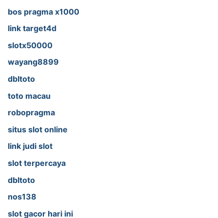
bos pragma x1000
link target4d
slotx50000
wayang8899
dbltoto
toto macau
robopragma
situs slot online
link judi slot
slot terpercaya
dbltoto
nos138
slot gacor hari ini