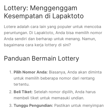
Lottery: Menggenggam
Kesempatan di Lapaktoto
Lotere adalah cara lain yang populer untuk mencoba
peruntungan. Di Lapaktoto, Anda bisa memilih nomor
Anda sendiri dan berharap untuk menang. Namun,
bagaimana cara kerja lottery di sini?
Panduan Bermain Lottery
Pilih Nomor Anda:
Biasanya, Anda akan diminta
untuk memilih beberapa nomor dari rentang
tertentu.
Beli Tiket:
Setelah nomor dipilih, Anda harus
membeli tiket untuk memasuki undian.
Tunggu Pengundian:
Pastikan untuk menyimpan