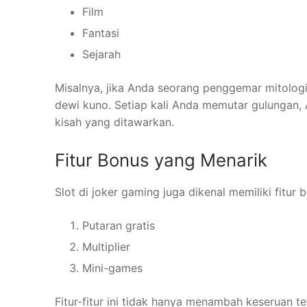
Film
Fantasi
Sejarah
Misalnya, jika Anda seorang penggemar mitolog
dewi kuno. Setiap kali Anda memutar gulungan, 
kisah yang ditawarkan.
Fitur Bonus yang Menarik
Slot di joker gaming juga dikenal memiliki fitur 
Putaran gratis
Multiplier
Mini-games
Fitur-fitur ini tidak hanya menambah keseruan 