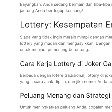
Bayangkan, Anda sedang bermain dan tiba-tiba
jantung Anda berdegup kencang!
Lottery: Kesempatan 
Siapa yang tidak ingin meraih mimpi dengan m
lottery yang mudah dan mengasyikkan. Dengan h
untuk menjadi pemenang beruntung.
Cara Kerja Lottery di Joker G
Berbeda dengan lotere tradisional, lottery di jo
yang secara acak dipilih, dan jika nomor Anda
Peluang Menang dan Strategi
Untuk meningkatkan peluang Anda, cobalah meng