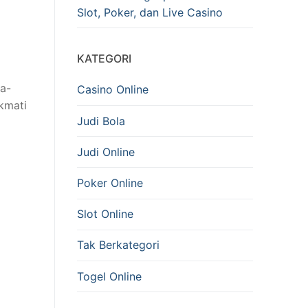
Slot, Poker, dan Live Casino
KATEGORI
a-
Casino Online
kmati
Judi Bola
Judi Online
Poker Online
Slot Online
Tak Berkategori
Togel Online