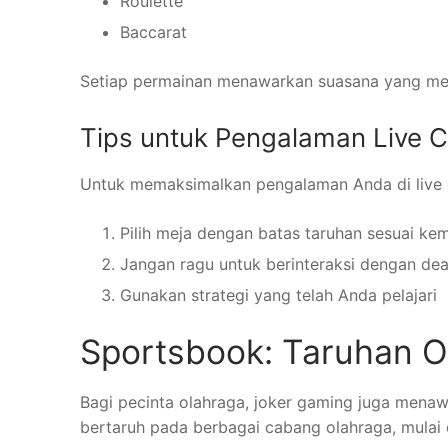
Roulette
Baccarat
Setiap permainan menawarkan suasana yang men
Tips untuk Pengalaman Live C
Untuk memaksimalkan pengalaman Anda di live c
Pilih meja dengan batas taruhan sesuai 
Jangan ragu untuk berinteraksi dengan dea
Gunakan strategi yang telah Anda pelajari
Sportsbook: Taruhan 
Bagi pecinta olahraga, joker gaming juga mena
bertaruh pada berbagai cabang olahraga, mulai 