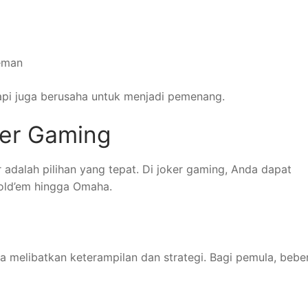
teman
tapi juga berusaha untuk menjadi pemenang.
ker Gaming
 adalah pilihan yang tepat. Di joker gaming, Anda dapat
Hold’em hingga Omaha.
ga melibatkan keterampilan dan strategi. Bagi pemula, bebe