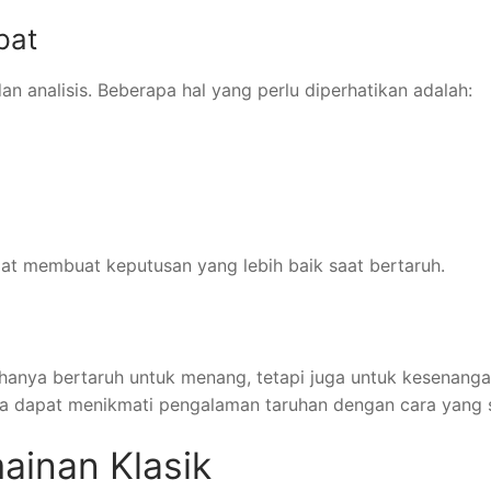
pat
n analisis. Beberapa hal yang perlu diperhatikan adalah:
t membuat keputusan yang lebih baik saat bertaruh.
 hanya bertaruh untuk menang, tetapi juga untuk kesenanga
da dapat menikmati pengalaman taruhan dengan cara yang 
ainan Klasik