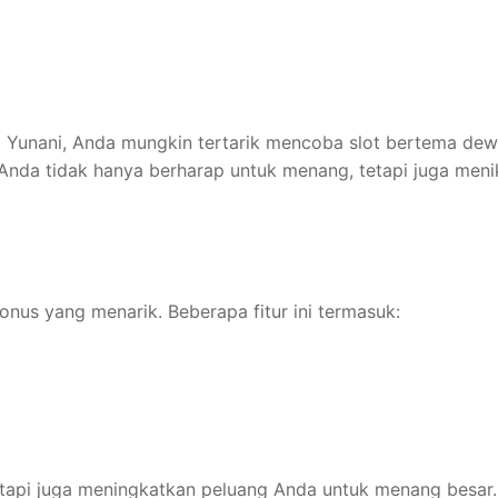
i Yunani, Anda mungkin tertarik mencoba slot bertema dew
Anda tidak hanya berharap untuk menang, tetapi juga meni
bonus yang menarik. Beberapa fitur ini termasuk:
tetapi juga meningkatkan peluang Anda untuk menang besar.