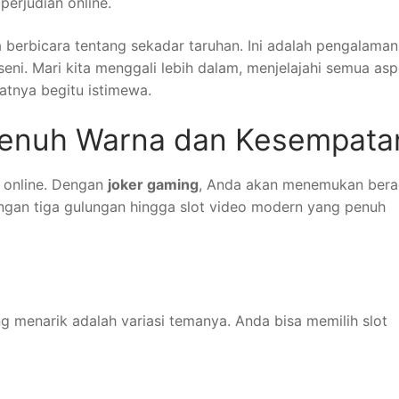
perjudian online.
ya berbicara tentang sekadar taruhan. Ini adalah pengalama
seni. Mari kita menggali lebih dalam, menjelajahi semua as
tnya begitu istimewa.
 Penuh Warna dan Kesempata
o online. Dengan
joker gaming
, Anda akan menemukan ber
dengan tiga gulungan hingga slot video modern yang penuh
g menarik adalah variasi temanya. Anda bisa memilih slot