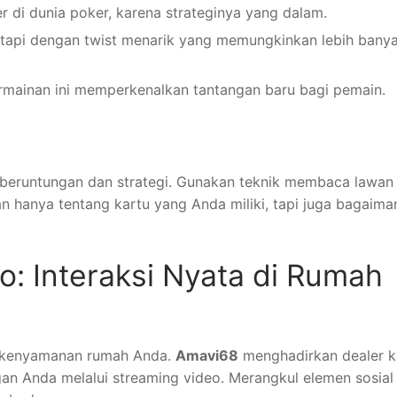
r di dunia poker, karena strateginya yang dalam.
tapi dengan twist menarik yang memungkinkan lebih bany
rmainan ini memperkenalkan tantangan baru bagi pemain.
eberuntungan dan strategi. Gunakan teknik membaca lawan
an hanya tentang kartu yang Anda miliki, tapi juga bagaima
: Interaksi Nyata di Rumah
i kenyamanan rumah Anda.
Amavi68
menghadirkan dealer k
an Anda melalui streaming video. Merangkul elemen sosial 