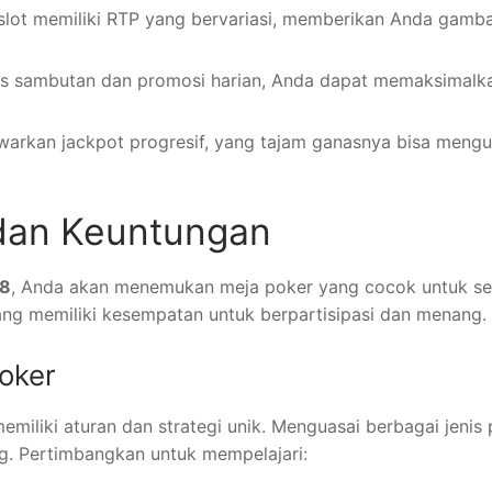
p slot memiliki RTP yang bervariasi, memberikan Anda gamb
s sambutan dan promosi harian, Anda dapat memaksimalk
awarkan jackpot progresif, yang tajam ganasnya bisa meng
 dan Keuntungan
8
, Anda akan menemukan meja poker yang cocok untuk s
rang memiliki kesempatan untuk berpartisipasi dan menang.
oker
emiliki aturan dan strategi unik. Menguasai berbagai jenis
. Pertimbangkan untuk mempelajari: