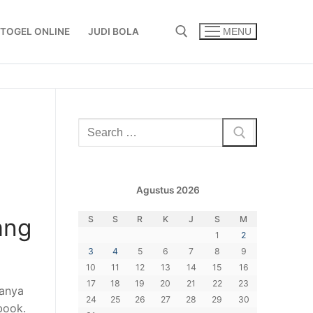
TOGEL ONLINE
JUDI BOLA
MENU
Cari:
Cari:
Agustus 2026
ang
S
S
R
K
J
S
M
1
2
3
4
5
6
7
8
9
10
11
12
13
14
15
16
17
18
19
20
21
22
23
hanya
24
25
26
27
28
29
30
book.