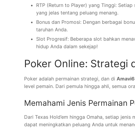
RTP (Return to Player) yang Tinggi: Setia
yang jelas tentang peluang menang.
Bonus dan Promosi: Dengan berbagai bonu
taruhan Anda.
Slot Progresif: Beberapa slot bahkan men
hidup Anda dalam sekejap!
Poker Online: Strategi
Poker adalah permainan strategi, dan di
Amavi6
level pemain. Dari pemula hingga ahli, semua o
Memahami Jenis Permainan P
Dari Texas Hold’em hingga Omaha, setiap jenis m
dapat meningkatkan peluang Anda untuk menang