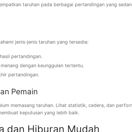
nempatkan taruhan pada berbagai pertandingan yang seda
ami jenis-jenis taruhan yang tersedia:
hasil pertandingan.
 menang dengan keunggulan tertentu.
khir pertandingan.
dan Pemain
elum memasang taruhan. Lihat statistik, cedera, dan perfo
membuat keputusan yang lebih baik.
ia dan Hiburan Mudah