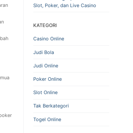
aran
Slot, Poker, dan Live Casino
an
KATEGORI
ubah
Casino Online
Judi Bola
Judi Online
emua
Poker Online
Slot Online
Tak Berkategori
 poker
Togel Online