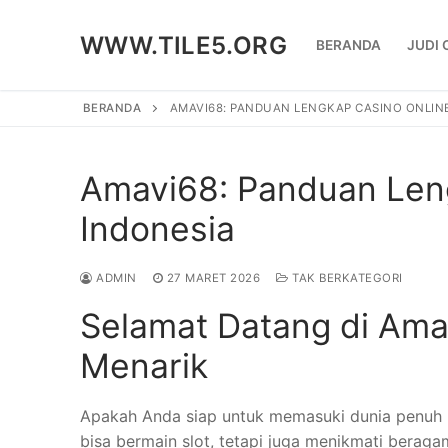
Lompat
ke
WWW.TILE5.ORG
BERANDA
JUDI 
konten
BERANDA
AMAVI68: PANDUAN LENGKAP CASINO ONLINE
Amavi68: Panduan Leng
Indonesia
ADMIN
27 MARET 2026
TAK BERKATEGORI
Selamat Datang di Ama
Menarik
Apakah Anda siap untuk memasuki dunia penuh
bisa bermain slot, tetapi juga menikmati beraga